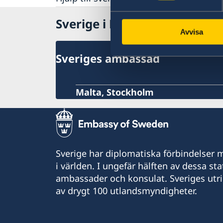
Rösta i Malta
Sverige i Malta
Pass utomlands
Avvisa
Samordningsnummer
Gifta sig utomlands
Nationellt id-kort
Registrera nyfött barn
Sveriges ambassad
Provisoriskt pass
Ansökan om pass för barn under 18 år
Förnyelse av pass för barn under 18 år
Malta, Stockholm
Förnyelse av pass för vuxna
Sverige har diplomatiska förbindelser me
i världen. I ungefär hälften av dessa sta
ambassader och konsulat. Sveriges utr
av drygt 100 utlandsmyndigheter.