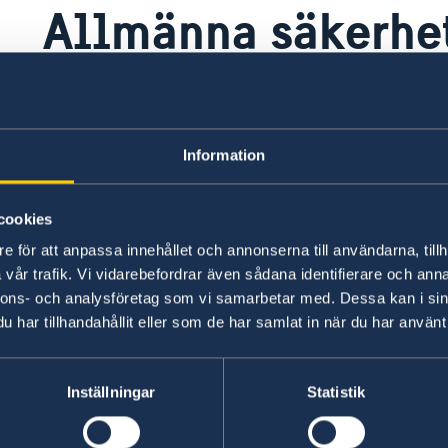
Allmänna säkerhe
Malta anses allmänt som ett tryggt resmål. Till 
under senare år inga terroristattacker eller li
Medelhavsö.
Information
Senast uppdaterad 03 aug. 2026, 13.24
cookies
e för att anpassa innehållet och annonserna till användarna, tillh
vår trafik. Vi vidarebefordrar även sådana identifierare och anna
nnons- och analysföretag som vi samarbetar med. Dessa kan i sin
har tillhandahållit eller som de har samlat in när du har använt 
Inställningar
Statistik