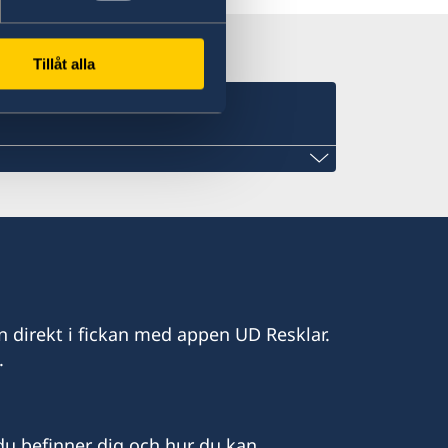
Tillåt alla
asalomone.com
n direkt i fickan med appen UD Resklar.
.
eden,
u befinner dig och hur du kan