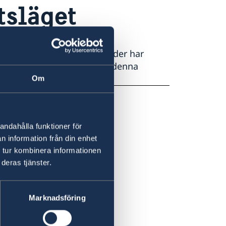
tsläget
skillnad från sina grannländer har
knande våldsdåd ägt rum på denna
Om
andahålla funktioner för
n information från din enhet
 tur kombinera informationen
deras tjänster.
Marknadsföring