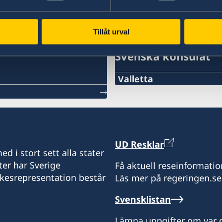
Tillåt urval
Svenska konsulat
Valletta
Telephone
+356 21 236120
E-mail
UD Resklar
d i stort sett alla stater
consulategeneral@gale
ter har Sverige
Få aktuell reseinformatio
ikesrepresentation består
Läs mer på regeringen.se
Consulate General of Sw
14 Archbishop Street,
Svensklistan
Valletta, VLT1144 - Malta
Lämna uppgifter om var d