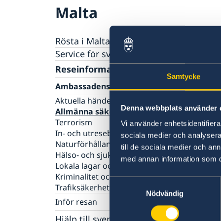
Malta
Rösta i Malta
Service för svenska företag
Reseinformation
Samtycke
Ambassadens reseinformation
Aktuella händelser
Denna webbplats använder 
Allmänna säkerhetsläget
Terrorism
Vi använder enhetsidentifierar
In- och utresebestämmelser
sociala medier och analysera 
Naturförhållanden och katastrofer
till de sociala medier och a
Hälso- och sjukvård
med annan information som du 
Lokala lagar och sedvänjor
Kriminalitet och personlig säkerhet
Samtyckesval
Trafiksäkerhet
Nödvändig
Inför resan
Resa med snus
Hjälp till svenskar i Malta