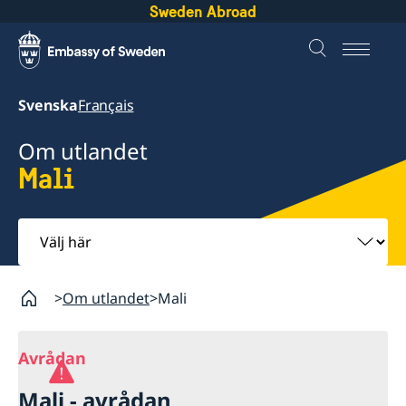
Sweden Abroad
Svenska
Français
Om utlandet
Mali
Välj
här
Om utlandet
Mali
Avrådan
Mali - avrådan