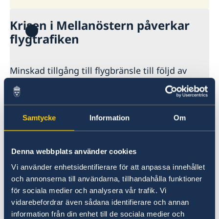
Krisen i Mellanöstern påverkar
flygtrafiken
Minskad tillgång till flygbränsle till följd av
krisen i Mellanöstern leder till såväl större som
mindre störningar i flygtrafiken. Det är därför
viktigt att hålla sig informerad vid flygresor
utomlands, särskilt utanför EU.
Samtycke
Information
Om
Förutsättningarna kan ändras med kort varsel
som till exempel att flyg kan ställas in,
Denna webbplats använder cookies
dirigeras om och biljettpriser plötsligt öka. Det
är därför angeläget att varje resenär har goda
Vi använder enhetsidentifierare för att anpassa innehållet
marginaler vid flygresor, både vad gäller pengar
och annonserna till användarna, tillhandahålla funktioner
för sociala medier och analysera vår trafik. Vi
och tid, för att kunna hantera dessa
vidarebefordrar även sådana identifierare och annan
osäkerheter i flygtrafiken.
information från din enhet till de sociala medier och