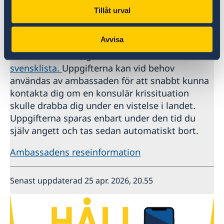
november 2025 från alla resor till Mali.
Tillåt urval
Avrådan gäller tills vidare.
Avvisa
Ambassaden uppmanar samtliga svenskar i
Mali att anmäla sig till ambassadens
svensklista.
Uppgifterna kan vid behov
användas av ambassaden för att snabbt kunna
kontakta dig om en konsulär krissituation
skulle drabba dig under en vistelse i landet.
Uppgifterna sparas enbart under den tid du
själv angett och tas sedan automatiskt bort.
Ambassadens reseinformation
Senast uppdaterad 25 apr. 2026, 20.55