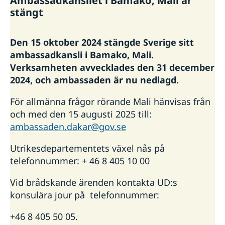
Ambassadkansliet i Bamako, Mali är
Hjälp till svenskar i Mali
stängt
Rösta i Mali
Reseinformation
Akut hjälp
Utvecklingssamarbete
Den 15 oktober 2024 stängde Sverige sitt
Ambassadens reseinformation
Larmcentraler
Pass i Mali
ambassadkansli i Bamako, Mali.
Aktuella händelser
Verksamheten avvecklades den 31 december
In- och utresebestämmelser
Allmänna säkerhetsläget
2024, och ambassaden är nu nedlagd.
Resa i landet
För allmänna frågor rörande Mali hänvisas från
Terrorism
Trafiksäkerhet
och med den 15 augusti 2025 till:
Kriminalitet och personlig säkerhet
ambassaden.dakar@gov.se
Hälso- och sjukvård
Naturförhållanden och katastrofer
Utrikesdepartementets växel nås på
Lokala lagar och sedvänjor
telefonnummer: + 46 8 405 10 00
Valuta
Resklar - UD:s reseinformation direkt i fickan
Vid brådskande ärenden kontakta UD:s
konsulära jour på telefonnummer:
+46 8 405 50 05.