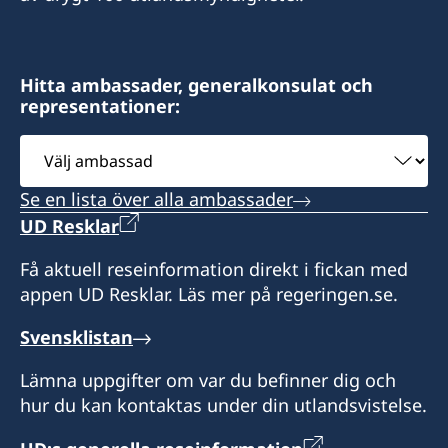
Rankuredhi
Lot 10079
Dhiggaa Magu
Hitta ambassader, generalkonsulat och
Hulhumale'
representationer:
Post Code: 23000
Rep of Maldives
Välj
ambassad
Se en lista över alla ambassader
UD Resklar
Öppettider:
Få aktuell reseinformation direkt i fickan med
söndag-torsdag 08.30-16.00.
appen UD Resklar. Läs mer på regeringen.se.
Lunch 12.00-13.00
lördag 09.00-13.30
Svensklistan
Lämna uppgifter om var du befinner dig och
Honorärkonsul
hur du kan kontaktas under din utlandsvistelse.
Ms. Mariyam Waheeda