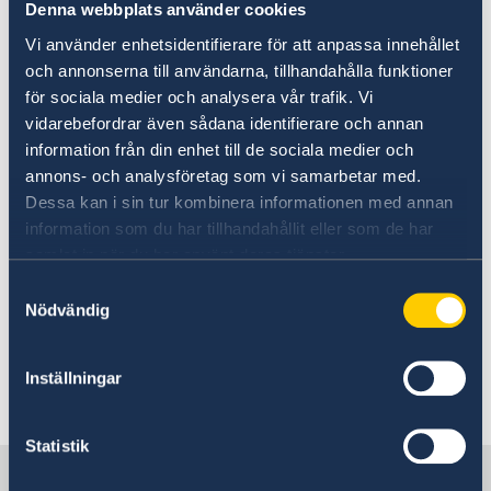
Denna webbplats använder cookies
Vi använder enhetsidentifierare för att anpassa innehållet
Båttrafiken mellan Malé och övriga öar är
och annonserna till användarna, tillhandahålla funktioner
välfungerande, och transporten mellan
för sociala medier och analysera vår trafik. Vi
internationella flygplatsen och turistresorter är
vidarebefordrar även sådana identifierare och annan
vanligtvis samordnad med flygens avgångs-
information från din enhet till de sociala medier och
och ankomsttider, ofta arrangerad av
annons- och analysföretag som vi samarbetar med.
hotellanläggningarna själva.
Dessa kan i sin tur kombinera informationen med annan
information som du har tillhandahållit eller som de har
samlat in när du har använt deras tjänster.
Att hyra privat motorbåt är förenat med höga
kostnader, varför det rekommenderas att
Samtyckesval
Nödvändig
resenärer i god tid bokar transfer via boendet
eller researrangör.
Inställningar
Senast uppdaterad 16 juli 2026, 18.02
Statistik
Sverige i Maldiverna