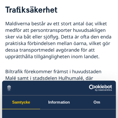
Rösta på Maldiverna
Trafiksäkerhet
Hjälp till svenskar på Maldiverna
Rösta på Maldiverna
Reseinformation
Maldiverna består av ett stort antal öar, vilket
Pass på Maldiverna
Ambassadens reseinformation
Advokatlista
medför att persontransporter huvudsakligen
Aktuella händelser
sker via båt eller sjöflyg. Detta är ofta den enda
Allmänna säkerhetsläget
praktiska förbindelsen mellan öarna, vilket gör
Terrorism
dessa transportmedel avgörande för att
Naturförhållanden och katastrofer
upprätthålla tillgängligheten inom landet.
In- och utresebestämmelser
Hälso- och sjukvård
Lokala lagar och sedvänjor
Biltrafik förekommer främst i huvudstaden
Kriminalitet och personlig säkerhet
Malé samt i stadsdelen Hulhumalé, där
Trafiksäkerhet
vägförhållandena ofta är utmanande på grund
Generell reseinformation - Maldiverna
av smala gator, begränsad infrastruktur och
avsaknad av trottoarer, vilket medför
Samtycke
Information
Om
regelbundna trafikstockningar. Endast ett fåtal
öar har etablerad väginfrastruktur som
möjliggör biltransport.