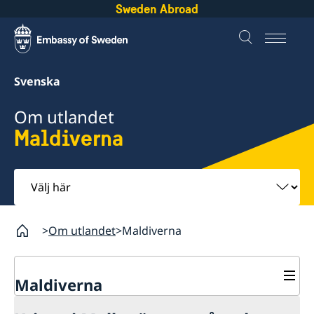
Sweden Abroad
Svenska
Om utlandet
Maldiverna
Välj
här
Om utlandet
Maldiverna
Maldiverna
Rösta på Maldiverna