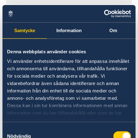
Samtycke
Information
Om
Denna webbplats använder cookies
Vi använder enhetsidentifierare för att anpassa innehållet
UD:s reseinformation direkt i fickan
och annonserna till användarna, tillhandahålla funktioner
för sociala medier och analysera vår trafik. Vi
I appen UD Resklar finns råd och
vidarebefordrar även sådana identifierare och annan
reseinformation om världens länder från
information från din enhet till de sociala medier och
Sveriges ambassader.
annons- och analysföretag som vi samarbetar med.
Dessa kan i sin tur kombinera informationen med annan
Om UD Resklar på regeringen.se
information som du har tillhandahållit eller som de har
samlat in när du har använt deras tjänster.
Samtyckesval
Nödvändig