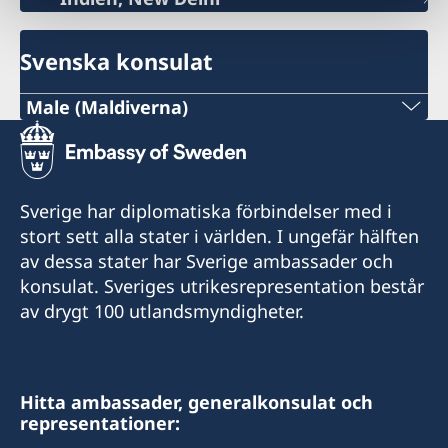
Svenska konsulat
Male (Maldiverna)
Tel:
+960 301 3776
Sverige har diplomatiska förbindelser med i
E-post:
stort sett alla stater i världen. I ungefär hälften
av dessa stater har Sverige ambassader och
male@consulateofsweden.in
konsulat. Sveriges utrikesrepresentation består
Sveriges honorärkonsulat i Male
av drygt 100 utlandsmyndigheter.
Rankuredhi
Lot 10079
Dhiggaa Magu
Hitta ambassader, generalkonsulat och
Hulhumale'
representationer:
Post Code: 23000