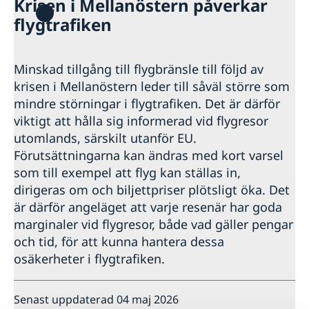
Krisen i Mellanöstern påverkar
Hjälp till svenskar på Maldiverna
flygtrafiken
Rösta på Maldiverna
Reseinformation
Pass på Maldiverna
Ambassadens reseinformation
Advokatlista
Minskad tillgång till flygbränsle till följd av
Aktuella händelser
Generell reseinformation - Maldiverna
krisen i Mellanöstern leder till såväl större som
Allmänna säkerhetsläget
mindre störningar i flygtrafiken. Det är därför
Terrorism
viktigt att hålla sig informerad vid flygresor
Naturförhållanden och katastrofer
utomlands, särskilt utanför EU.
In- och utresebestämmelser
Förutsättningarna kan ändras med kort varsel
Hälso- och sjukvård
Lokala lagar och sedvänjor
som till exempel att flyg kan ställas in,
Kriminalitet och personlig säkerhet
dirigeras om och biljettpriser plötsligt öka. Det
Trafiksäkerhet
är därför angeläget att varje resenär har goda
marginaler vid flygresor, både vad gäller pengar
och tid, för att kunna hantera dessa
osäkerheter i flygtrafiken.
Senast uppdaterad 04 maj 2026