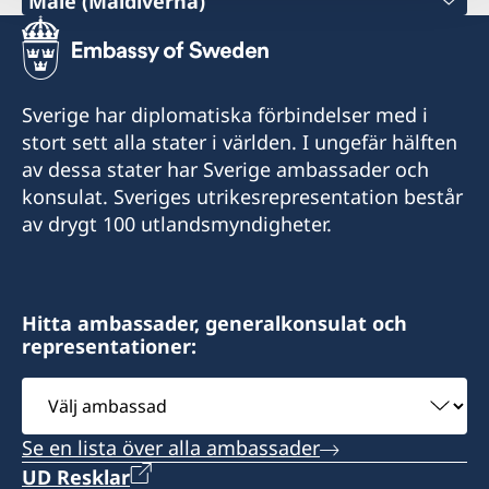
Male (Maldiverna)
Tel:
+960 301 3776
Sverige har diplomatiska förbindelser med i
E-post:
stort sett alla stater i världen. I ungefär hälften
av dessa stater har Sverige ambassader och
male@consulateofsweden.in
konsulat. Sveriges utrikesrepresentation består
Sveriges honorärkonsulat i Male
av drygt 100 utlandsmyndigheter.
Rankuredhi
Lot 10079
Dhiggaa Magu
Hitta ambassader, generalkonsulat och
Hulhumale'
representationer:
Post Code: 23000
Rep of Maldives
Välj
ambassad
Se en lista över alla ambassader
UD Resklar