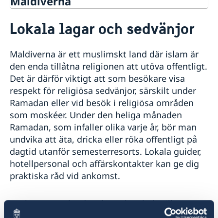
Maldiverna
Rösta på Maldiverna
Lokala lagar och sedvänjor
Hjälp till svenskar på Maldiverna
Rösta på Maldiverna
Reseinformation
Maldiverna är ett muslimskt land där islam är
Pass på Maldiverna
Ambassadens reseinformation
Advokatlista
den enda tillåtna religionen att utöva offentligt.
Aktuella händelser
Det är därför viktigt att som besökare visa
Allmänna säkerhetsläget
respekt för religiösa sedvänjor, särskilt under
Terrorism
Ramadan eller vid besök i religiösa områden
Naturförhållanden och katastrofer
som moskéer. Under den heliga månaden
In- och utresebestämmelser
Ramadan, som infaller olika varje år, bör man
Hälso- och sjukvård
undvika att äta, dricka eller röka offentligt på
Lokala lagar och sedvänjor
dagtid utanför semesterresorts. Lokala guider,
Kriminalitet och personlig säkerhet
Trafiksäkerhet
hotellpersonal och affärskontakter kan ge dig
Generell reseinformation - Maldiverna
praktiska råd vid ankomst.
Att bryta mot landets lagar kan leda till
allvarliga påföljder, inklusive fängelsestraff.