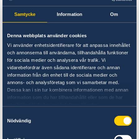
Samtycke
Information
Om
Samkönade relationer är olagliga och kan
bestraffas med böter eller långa fängelsestraff
om man blir dömd.
Denna webbplats använder cookies
Vi använder enhetsidentifierare för att anpassa innehållet
När du vistas utanför resortområden, inklusive
och annonserna till användarna, tillhandahålla funktioner
på stränder där lokalbefolkningen rör sig, är
för sociala medier och analysera vår trafik. Vi
det viktigt att följa lokala klädnormer. Topless
vidarebefordrar även sådana identifierare och annan
solbad och nudism är förbjudet, även på
information från din enhet till de sociala medier och
resortöar.
annons- och analysföretag som vi samarbetar med.
Dessa kan i sin tur kombinera informationen med annan
Alkohol får endast konsumeras inom
information som du har tillhandahållit eller som de har
resortområden. Det är olagligt att bära med
samlat in när du har använt deras tjänster.
sig, dricka eller vara berusad i offentliga
Samtyckesval
områden utanför resorts, och kan leda till
Nödvändig
gripande och deportation.