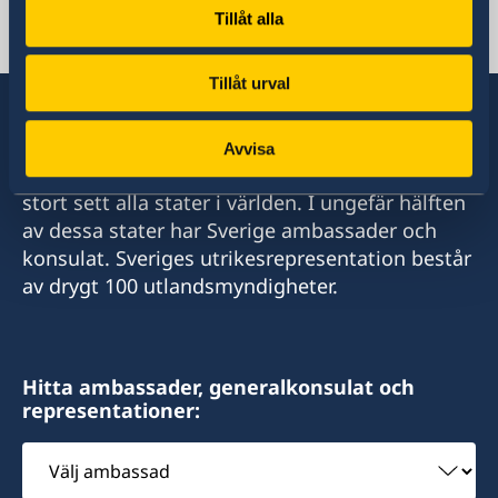
Svenska konsulat
Tillåt alla
Male (Maldiverna)
Tillåt urval
Tel:
+960 301 3776
Avvisa
Sverige har diplomatiska förbindelser med i
E-post:
stort sett alla stater i världen. I ungefär hälften
av dessa stater har Sverige ambassader och
male@consulateofsweden.in
konsulat. Sveriges utrikesrepresentation består
Sveriges honorärkonsulat i Male
av drygt 100 utlandsmyndigheter.
Rankuredhi
Lot 10079
Dhiggaa Magu
Hitta ambassader, generalkonsulat och
Hulhumale'
representationer:
Post Code: 23000
Rep of Maldives
Välj
ambassad