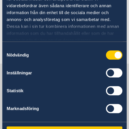
ibland politiska demonstrationer, och det råder
vidarebefordrar även sådana identifierare och annan
ett generellt hot om terrorism. Besökare
information från din enhet till de sociala medier och
uppmanas att iaktta försiktighet i centrala
annons- och analysföretag som vi samarbetar med.
områden, särskilt vid större folksamlingar, och
Dessa kan i sin tur kombinera informationen med annan
att hålla sig informerade via lokala
information som du har tillhandahållit eller som de har
myndigheter samt medier.
samlat in när du har använt deras tjänster.
Samtyckesval
Senast uppdaterad 16 juli 2026, 18.02
Nödvändig
Sverige i Maldiverna
Inställningar
Statistik
Sveriges ambassad
Marknadsföring
Indien, New Delhi