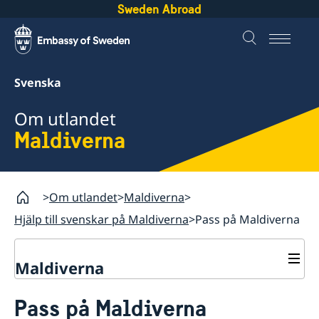
Sweden Abroad
Svenska
Om utlandet
Maldiverna
Om utlandet
Maldiverna
Hjälp till svenskar på Maldiverna
Pass på Maldiverna
Maldiverna
Rösta på Maldiverna
Pass på Maldiverna
Hjälp till svenskar på Maldiverna