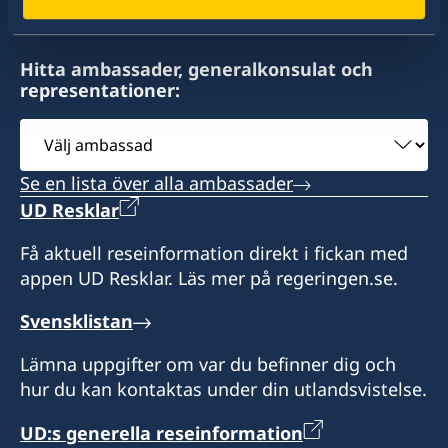
Rankuredhi
Lot 10079
Dhiggaa Magu
Hitta ambassader, generalkonsulat och
Hulhumale'
representationer:
Post Code: 23000
Rep of Maldives
Välj
ambassad
Se en lista över alla ambassader
UD Resklar
Öppettider:
Få aktuell reseinformation direkt i fickan med
söndag-torsdag 08.30-16.00.
appen UD Resklar. Läs mer på regeringen.se.
Lunch 12.00-13.00
lördag 09.00-13.30
Svensklistan
Lämna uppgifter om var du befinner dig och
Honorärkonsul
hur du kan kontaktas under din utlandsvistelse.
Ms. Mariyam Waheeda
UD:s generella reseinformation