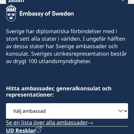
Tel:
+60-19-444 6686
+6016-5000 559
Tel:
Sverige har diplomatiska förbindelser med i
E-post:
stort sett alla stater i världen. I ungefär hälften
+604-3717591
av dessa stater har Sverige ambassader och
elizabethfilex@hotmail.com
E-post:
konsulat. Sveriges utrikesrepresentation består
Lot 32A-18, Lrg 1F, KKIP Selatan SMI Phase II,
av drygt 100 utlandsmyndigheter.
oglconsultancy@gmail.com
Industrial Zone 4, KKIP 88460 Kota Kinabalu,
Sabah
488A-20-02 & 03, Penas Tower, One Stop
Midlands Park Complex, Jalan Burma, 10350
Hitta ambassader, generalkonsulat och
Pulau Pinang
representationer:
Öppettider/Business Hour :
Monday – Friday = 09.00 am – 12.30 pm and
Välj
Honorärkonsul
13.30 pm – 4.30 pm
ambassad
Ooi Geok Ling
Se en lista över alla ambassader
UD Resklar
Honorärkonsul