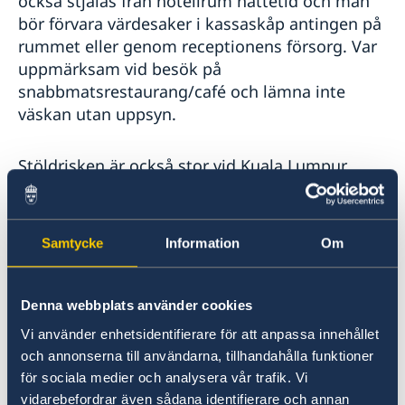
också stjälas från hotellrum nattetid och man
Gouda
bör förvara värdesaker i kassaskåp antingen på
Service för svenska företag
rummet eller genom receptionens försorg. Var
Så kan du få stöd
uppmärksam vid besök på
Team Sweden
snabbmatsrestaurang/café och lämna inte
väskan utan uppsyn.
Stöldrisken är också stor vid Kuala Lumpur
International Airport (KLIA) där folk blivit av
med värdesaker i bland annat
incheckningsköer. Flera svenskar har också fått
Samtycke
Information
Om
sina pass stulna i transithallen vilket inneburit
att de inte har kunnat resa vidare såsom
planerat.
Denna webbplats använder cookies
Vi använder enhetsidentifierare för att anpassa innehållet
Var uppmärksam när du använder kreditkort
och annonserna till användarna, tillhandahålla funktioner
och låt det inte försvinna utom synhåll vid
för sociala medier och analysera vår trafik. Vi
betalning. Om du använder kortet vid inköp så
vidarebefordrar även sådana identifierare och annan