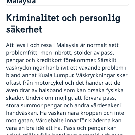
Malaysia
Rösta i Malaysia
Kriminalitet och personlig
Hjälp till svenskar i Malaysia
säkerhet
Rösta i Malaysia
Reseinformation
Pass i Malaysia
Ambassadens reseinformation
Förlust av pass
Att leva i och resa i Malaysia är normalt sett
Akut hjälp
Aktuella händelser
Provisoriskt pass
problemfritt, men inbrott, stölder av pass,
Allmänna säkerhetsläget
Hjälp vid brott
Anmäl din utlandsvistelse
Samordningsnummer
pengar och kreditkort förekommer. Särskilt
Terrorism
Stulet eller förlorat bank-/kreditkort
Gifta sig i Malaysia
väskryckningar har blivit ett växande problem i
Naturförhållanden och katastrofer
Överföring av pengar från Sverige
Medborgarskap
In- och utresebestämmelser
Juridisk hjälp i utlandet
bland annat Kuala Lumpur. Väskryckningar sker
Registrera nyfödd utomlands
Internetbedrägeri
Hälso- och sjukvård
oftast från motorcykel och det händer att de
Lokala lagar och sedvänjor
Kan jag förnya körkort utomlands?
även drar av halsband som kan orsaka fysiska
Kriminalitet och personlig säkerhet
Förvärv av Malaysiskt körkort
Legaliseringar
skador. Undvik om möjligt att förvara pass,
Trafiksäkerhet
Levnadsintyg
stora summor pengar och andra värdesaker i
Inför resan
Sjukvård
handväskan. Ha väskan nära kroppen och inte
Svenskar i Världen
Se till att vara försäkrad
Landfakta
mot gatan. Värdebälte innanför kläderna kan
Behöver jag visum för att resa in i Malaysia?
Arv i internationella situationer
vara en bra idé att ha. Pass och pengar kan
SOS-International, Falck Global Assistance, ERV &