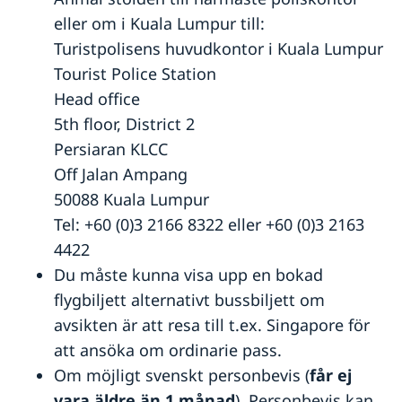
eller om i Kuala Lumpur till:
Turistpolisens huvudkontor i Kuala Lumpur
Tourist Police Station
Head office
5th floor, District 2
Persiaran KLCC
Off Jalan Ampang
50088 Kuala Lumpur
Tel: +60 (0)3 2166 8322 eller +60 (0)3 2163
4422
Du måste kunna visa upp en bokad
flygbiljett alternativt bussbiljett om
avsikten är att resa till t.ex. Singapore för
att ansöka om ordinarie pass.
Om möjligt svenskt personbevis (
får ej
vara äldre än 1 månad
). Personbevis kan