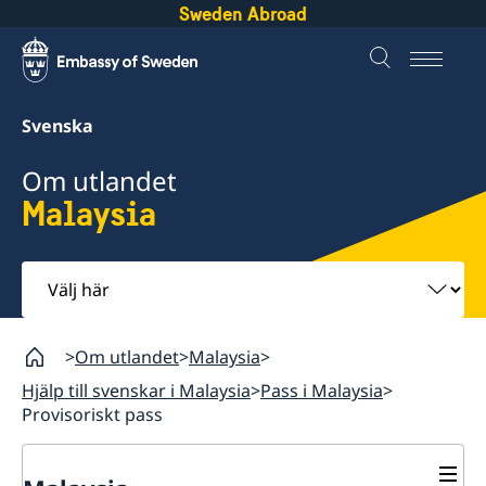
Sweden Abroad
Svenska
Om utlandet
Malaysia
Välj
här
Om utlandet
Malaysia
Hjälp till svenskar i Malaysia
Pass i Malaysia
Provisoriskt pass