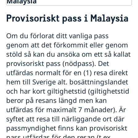
Malaysia
Rösta i Malaysia
Provisoriskt pass i Malaysia
Hjälp till svenskar i Malaysia
Rösta i Malaysia
Om du förlorat ditt vanliga pass
Pass i Malaysia
genom att det förkommit eller genom
Förlust av pass
Provisoriskt pass
stöld så kan du ansöka om ett så kallat
Samordningsnummer
provisoriskt pass (nödpass). Det
Akut hjälp
utfärdas normalt för en (1) resa direkt
Hjälp vid brott
Anmäl din utlandsvistelse
hem till Sverige alt. bosättningslandet
Stulet eller förlorat bank-/kreditkort
Gifta sig i Malaysia
och har kort giltighetstid (giltighetstid
Överföring av pengar från Sverige
Medborgarskap
Juridisk hjälp i utlandet
beror på resans längd men kan
Registrera nyfödd utomlands
Internetbedrägeri
utfärdas för maximalt 7 månader). Är
Kan jag förnya körkort utomlands?
syftet att resa till närliggande ort där
Förvärv av Malaysiskt körkort
Legaliseringar
passmyndighet finns kan provisoriskt
Levnadsintyg
Sjukvård
pass utfärdas för den resan (t.ex.