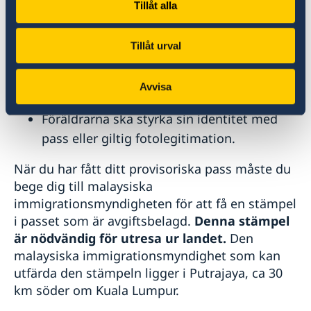
på polisens hemsida).
Tillåt alla
Har barnet endast en vårdnadshavare ska
detta styrkas.
Tillåt urval
Om barnet är fött utomlands ska
födelsebevis med föräldrarnas namn
Avvisa
medtas.
Föräldrarna ska styrka sin identitet med
pass eller giltig fotolegitimation.
När du har fått ditt provisoriska pass måste du
bege dig till malaysiska
immigrationsmyndigheten för att få en stämpel
i passet som är avgiftsbelagd.
Denna stämpel
är nödvändig för utresa ur landet.
Den
malaysiska immigrationsmyndighet som kan
utfärda den stämpeln ligger i Putrajaya, ca 30
km söder om Kuala Lumpur.