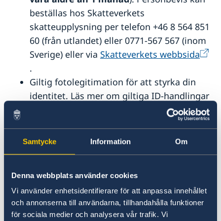
beställas hos Skatteverkets
skatteupplysning per telefon +46 8 564 851
60 (från utlandet) eller 0771-567 567 (inom
Sverige) eller via
Skatteverkets webbsida
.
Giltig fotolegitimation för att styrka din
identitet. Läs mer om giltiga ID-handlingar
på
Polisens hemsida.
Observera att om
du inte har en giltig ID-handling kan du
låta någon annan intyga din identitet, en
Samtycke
Information
Om
s.k. intygsgivare. Vem som är godkänd
instygsgivare kan du läsa om på
Denna webbplats använder cookies
Polisens hemsida.
Avgiften för passet är 1800 kr omräknat i
Vi använder enhetsidentifierare för att anpassa innehållet
och annonserna till användarna, tillhandahålla funktioner
lokal valuta och kan betalas med
för sociala medier och analysera vår trafik. Vi
kreditkort eller kontant.