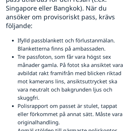
Svenskar i Världen
Singapore eller Bangkok). När du
Reseinformation
ansöker om provisoriskt pass, krävs
Service för svenska företag
Ambassadens reseinformation
följande:
Aktuella händelser
Så kan du få stöd
Inför resan
Allmänna säkerhetsläget
Team Sweden
Ifylld passblankett och förlustanmälan.
Se till att vara försäkrad
Landfakta
Terrorism
Behöver jag visum för att resa in i Malaysia?
Arv i internationella situationer
Blanketterna finns på ambassaden.
Naturförhållanden och katastrofer
SOS-International, Falck Global Assistance, ERV &
In- och utresebestämmelser
Tre passfoton, som får vara högst sex
Gouda
Hälso- och sjukvård
månader gamla. På fotot ska ansiktet vara
Lokala lagar och sedvänjor
avbildat rakt framifrån med blicken riktad
Kriminalitet och personlig säkerhet
mot kamerans lins, ansiktsuttrycket ska
Trafiksäkerhet
vara neutralt och bakgrunden ljus och
skuggfri.
Polisrapport om passet är stulet, tappat
eller förkommet på annat sätt. Måste vara
originalhandling.
Anmäl stölden till närmaste poliskontor