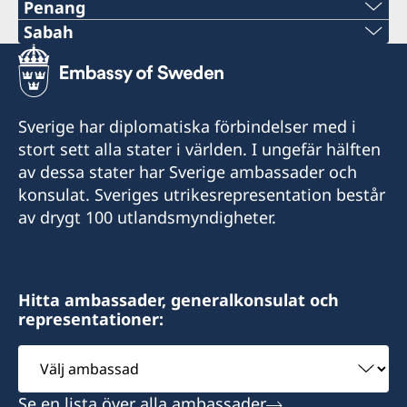
Penang
Tel:
Sabah
Tel:
+60-19-444 6686
+6016-5000 559
Tel:
Sverige har diplomatiska förbindelser med i
E-post:
stort sett alla stater i världen. I ungefär hälften
+604-3717591
av dessa stater har Sverige ambassader och
elizabethfilex@hotmail.com
E-post:
konsulat. Sveriges utrikesrepresentation består
Lot 32A-18, Lrg 1F, KKIP Selatan SMI Phase II,
av drygt 100 utlandsmyndigheter.
oglconsultancy@gmail.com
Industrial Zone 4, KKIP 88460 Kota Kinabalu,
Sabah
488A-20-02 & 03, Penas Tower, One Stop
Midlands Park Complex, Jalan Burma, 10350
Hitta ambassader, generalkonsulat och
Pulau Pinang
representationer:
Öppettider/Business Hour :
Monday – Friday = 09.00 am – 12.30 pm and
Välj
Honorärkonsul
13.30 pm – 4.30 pm
ambassad
Ooi Geok Ling
Se en lista över alla ambassader