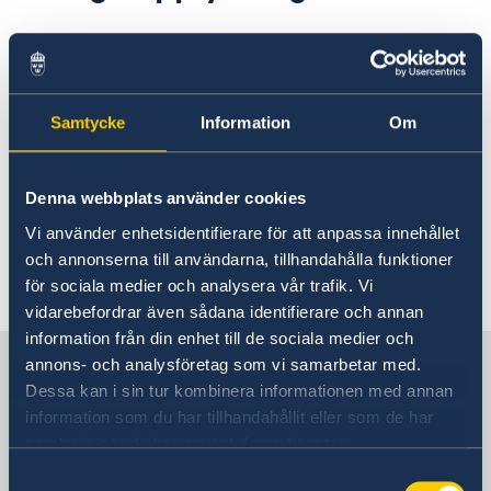
Rösta i Malawi
Reseinformation
Pass utomlands
Ambassadens reseinformation
Hjälp kring medborgarskap
Akut hjälp
Aktuella händelser
Allmänna säkerhetsläget
Samtycke
Information
Om
Hälso- och sjukvård
In- och utresebestämmelser
Kriminalitet och personlig säkerhet
Denna webbplats använder cookies
Lokala lagar och sedvänjor
Vi använder enhetsidentifierare för att anpassa innehållet
Naturförhållanden och katastrofer
och annonserna till användarna, tillhandahålla funktioner
Resa i landet
Senast uppdaterad 16 juli 2026, 14.24
Terrorism
för sociala medier och analysera vår trafik. Vi
Trafiksäkerhet
vidarebefordrar även sådana identifierare och annan
Övriga upplysningar
information från din enhet till de sociala medier och
Sverige i Malawi
Service för svenska företag
annons- och analysföretag som vi samarbetar med.
Dessa kan i sin tur kombinera informationen med annan
Anmäla handelshinder
Om Malawi
information som du har tillhandahållit eller som de har
Sveriges ambassad
samlat in när du har använt deras tjänster.
Samtyckesval