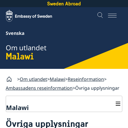
Sweden Abroad
Svenska
Om utlandet
Malawi
Om utlandet
Malawi
Reseinformation
Ambassadens reseinformation
Övriga upplysningar
Malawi
Rösta i Malawi
Övriga upplysningar
Hjälp till svenskar i Malawi