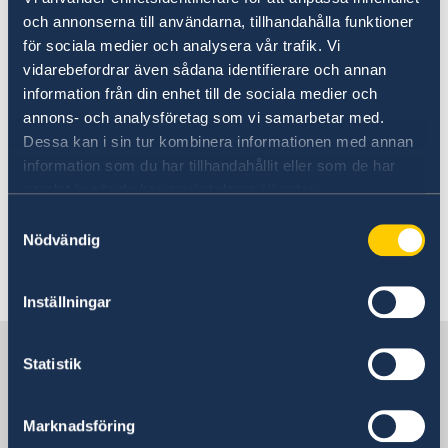
och annonserna till användarna, tillhandahålla funktioner
UD:s reseinformation på
för sociala medier och analysera vår trafik. Vi
regeringen.se
vidarebefordrar även sådana identifierare och annan
information från din enhet till de sociala medier och
Ladda ner appen UD Resklar
annons- och analysföretag som vi samarbetar med.
Dessa kan i sin tur kombinera informationen med annan
Ladda ner UD Resklar på Google Play
information som du har tillhandahållit eller som de har
Ladda ner UD Resklar på iTunes
samlat in när du har använt deras tjänster.
Samtyckesval
Följ UD Resklar på Facebook och X
Nödvändig
UD Resklar på Facebook
Inställningar
UD Resklar på X
Sverige i Malawi
Statistik
Sveriges ambassad
Marknadsföring