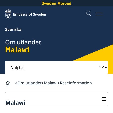
Sweden Abroad
Svenska
Om utlandet
Malawi
Välj
här
Om utlandet
Malawi
Reseinformation
Malawi
Rösta i Malawi