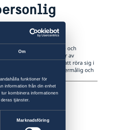
personlig
 de stora städerna Lilongwe och
Om
ika att bära stora summor av
 inbrott bör man undvika att röra sig i
na. Infrastrukturen är undermålig och
andahålla funktioner för
n information från din enhet
 tur kombinera informationen
deras tjänster.
Marknadsföring