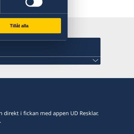
Tillåt alla
 ingen representation i Malawi.
ärkonsul pågår och kontaktinformation
 process är klar.
n direkt i fickan med appen UD Resklar.
.