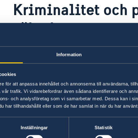
Kriminalitet och 
säkerhet
Våldsbrotten är få och främst centrerade kring
Information
Blantyre. Rån kan förekomma och man ska undv
kontanter eller andra värdesaker. Efter mörkrets
obekanta områden samt köra bil utanför städer
cookies
trafikljus och vägbelysning finns sällan.
e för att anpassa innehållet och annonserna till användarna, tillh
vår trafik. Vi vidarebefordrar även sådana identifierare och anna
nnons- och analysföretag som vi samarbetar med. Dessa kan i sin
Senast uppdaterad 16 juli 2026, 14.24
har tillhandahållit eller som de har samlat in när du har använt 
Inställningar
Statistik