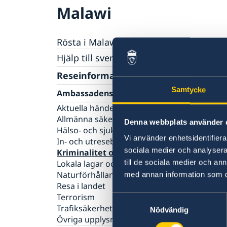
Malawi
Rösta i Malawi
Hjälp till svenskar i Malawi
Rösta i Malawi
Reseinformation
Pass utomlands
Samtycke
Ambassadens reseinformation
Hjälp kring medborgarskap
Akut hjälp
Aktuella händelser
Allmänna säkerhetsläget
Denna webbplats använder 
Hälso- och sjukvård
Vi använder enhetsidentifierar
In- och utresebestämmelser
sociala medier och analysera 
Kriminalitet och personlig säkerhet
till de sociala medier och a
Lokala lagar och sedvänjor
Naturförhållanden och katastrofer
med annan information som du 
Resa i landet
Terrorism
Samtyckesval
Trafiksäkerhet
Nödvändig
Övriga upplysningar