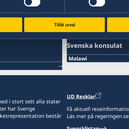
Tillåt urval
Svenska konsulat
Malawi
Sverige har för tillfället
Rekryteringför ny Honor
kommer att publiceras när
UD Resklar
d i stort sett alla stater
Honorary Consul
ter har Sverige
Få aktuell reseinformatio
ikesrepresentation består
Läs mer på regeringen.se
Vakant
Svensklistan