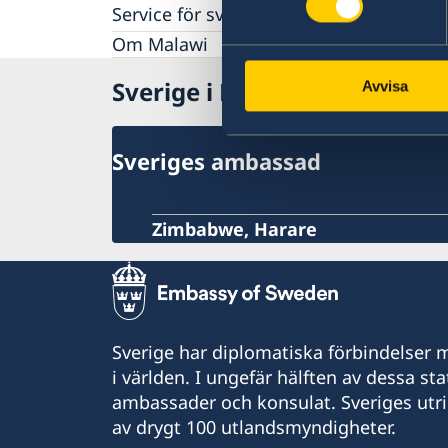
Service för svenska företag
Anmäla handelshinder
Om Malawi
Sverige i Malawi
Avvisa
Sveriges ambassad
Zimbabwe, Harare
Sverige har diplomatiska förbindelser me
i världen. I ungefär hälften av dessa sta
ambassader och konsulat. Sveriges utr
av drygt 100 utlandsmyndigheter.