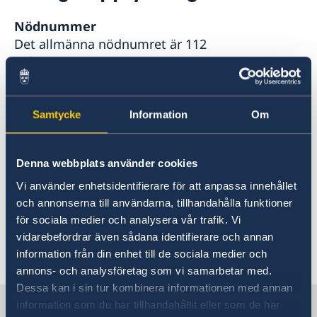
Hjälp till svenskar i Luxemburg
Nödnummer
Rösta i Luxemburg
Reseinformation
Det allmänna nödnumret är 112
Pass utomlands
Ambassadens reseinformation
Polisen 113
Provisoriskt pass
Hjälp kring medborgarskap
Aktuella händelser
Samordningsnummer
Allmänna säkerhetsläget
Ansökan om att få behålla svenskt medborgarskap
Gifta sig utomlands
För synnerligen brådskande konsulära
Terrorism
Återfå svenskt medborgarskap
Legaliseringar/apostille
Samtycke
Information
Om
ärenden
kvällstid eller under helger ring
Naturförhållanden och katastrofer
följande nummer till jourhavande tjänsteman:
In- och utresebestämmelser
Hälso- och sjukvård
Denna webbplats använder cookies
Lokala lagar och sedvänjor
+46 8 405 50 05
Vi använder enhetsidentifierare för att anpassa innehållet
Kriminalitet och personlig säkerhet
Trafiksäkerhet
och annonserna till användarna, tillhandahålla funktioner
Övriga upplysningar
för sociala medier och analysera vår trafik. Vi
vidarebefordrar även sådana identifierare och annan
Senast uppdaterad 03 mars 2026, 08.59
information från din enhet till de sociala medier och
annons- och analysföretag som vi samarbetar med.
Dessa kan i sin tur kombinera informationen med annan
Sverige i Luxemburg
information som du har tillhandahållit eller som de har