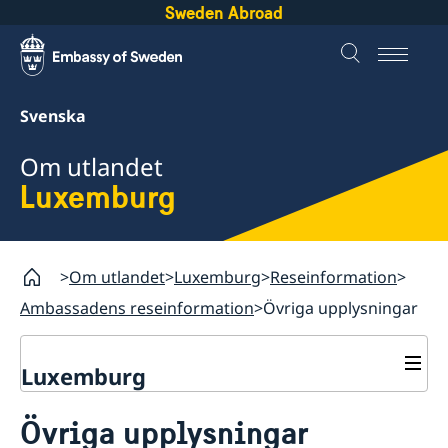
Sweden Abroad
Svenska
Om utlandet
Luxemburg
Om utlandet
Luxemburg
Reseinformation
Ambassadens reseinformation
Övriga upplysningar
Luxemburg
Rösta i Luxemburg
Övriga upplysningar
Öppettider