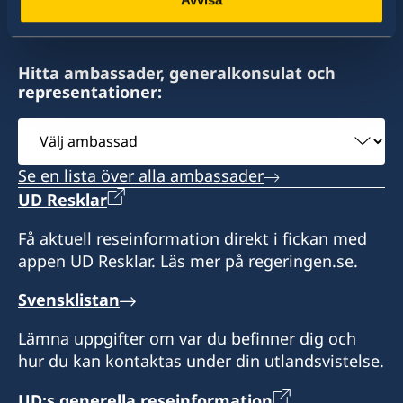
sweconlux@pt.lu
Sveriges generalkonsulat
Hitta ambassader, generalkonsulat och
representationer:
51 Bld. Grande-Duchesse Charlotte
L-1331 Luxembourg
Välj
ambassad
Se en lista över alla ambassader
Konsulatet kan utföra provisoriska pass.
Tidsbokning krävs.
UD Resklar
Få aktuell reseinformation direkt i fickan med
Expeditionstider för utlämning av pass och
appen UD Resklar. Läs mer på regeringen.se.
övriga ärenden (ingen tidsbokning krävs):
Svensklistan
Tisdagar 12.30-18.00
Torsdagar 08.30-12.30
Lämna uppgifter om var du befinner dig och
hur du kan kontaktas under din utlandsvistelse.
UD:s generella reseinformation