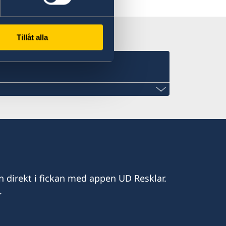
n
Tillåt alla
 FALL
n direkt i fickan med appen UD Resklar.
.