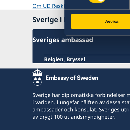
Om UD Resklar på regeringen.se
Sverige i Luxemburg
Avvisa
Sveriges ambassad
Belgien, Bryssel
Sverige har diplomatiska förbindelser me
i världen. I ungefär hälften av dessa sta
ambassader och konsulat. Sveriges utr
av drygt 100 utlandsmyndigheter.