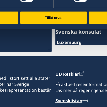
Anmäl dig till svensklista
Tillåt urval
Svenska konsulat
Luxemburg
TELEFONNUMMER
+352 26 6461
NÖDNUMMER VID AKUTA
UD Resklar
d i stort sett alla stater
+46 8 405 5005
ter har Sverige
Få aktuell reseinformatio
ikesrepresentation består
Läs mer på regeringen.se
E-POSTADRESS
Svensklistan
sweconlux@pt.lu