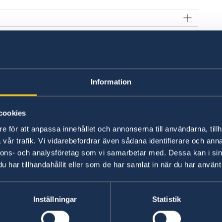
garskap
Information
cookies
e för att anpassa innehållet och annonserna till användarna, tillh
vår trafik. Vi vidarebefordrar även sådana identifierare och anna
nnons- och analysföretag som vi samarbetar med. Dessa kan i sin
har tillhandahållit eller som de har samlat in när du har använt 
fickan
Anmäl din utlandsv
nformation om världens
Om du vill att UD eller a
Inställningar
Statistik
större krissituation i lan