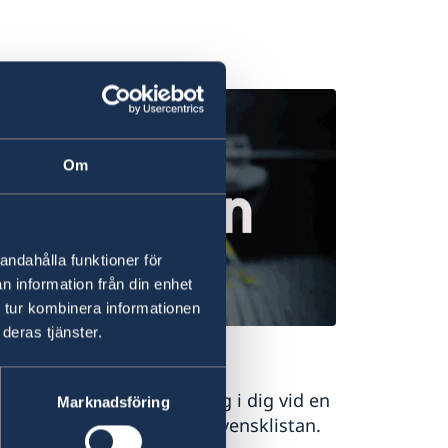
Om
andahålla funktioner för
n information från din enhet
 tur kombinera informationen
deras tjänster.
istelse
mbassaden ska kunna få tag i dig vid en
Marknadsföring
det kan du anmäla dig till svensklistan.