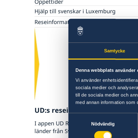
Öppettider
Hjälp till svenskar i Luxemburg
Rösta i Luxemburg
Reseinformation
Pass utomlands
Ambassadens reseinformation
Provisoriskt pass
Hjälp kring medborgarskap
Aktuella händelser
Samordningsnummer
Allmänna säkerhetsläget
Ansökan om att få behålla svenskt medbor
Gifta sig utomlands
Samtycke
Terrorism
Återfå svenskt medborgarskap
Legaliseringar/apostille
Naturförhållanden och katastrofer
In- och utresebestämmelser
Denna webbplats använder 
Hälso- och sjukvård
Vi använder enhetsidentifierar
Lokala lagar och sedvänjor
sociala medier och analysera 
Kriminalitet och personlig säkerhet
till de sociala medier och a
Trafiksäkerhet
Övriga upplysningar
med annan information som du 
UD:s reseinformation direkt i 
Samtyckesval
I appen UD Resklar finns råd och resei
Nödvändig
länder från Sveriges ambassader.