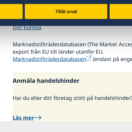
SOLVIT
Tillåt urval
Ditt Europa – Praktiska råd för dig som vill göra
Ditt Europa
Marknadstillträdesdatabasen (The Market Acce
export från EU till länder utanför EU.
Marknadstillträdesdatabasen
(endast på enge
Anmäla handelshinder
Har du eller ditt företag stött på handelshinder?
Läs mer