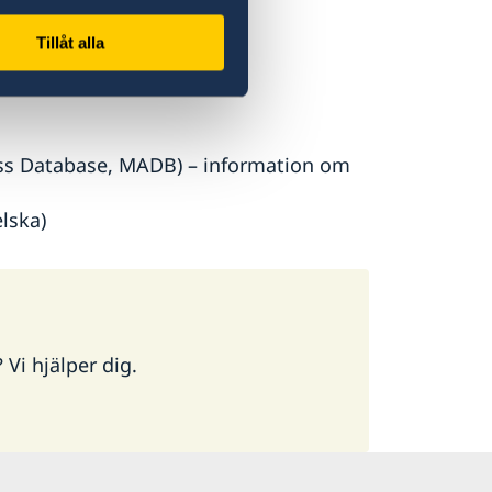
Tillåt alla
 affärer i Europa.
ss Database, MADB) – information om
lska)
 Vi hjälper dig.