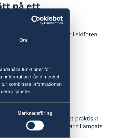
ött på ett
a oss på adressen du hittar i sidfoten.
Om
andahålla funktioner för
n information från din enhet
 tur kombinera informationen
deras tjänster.
Marknadsföring
-länderna samarbetar för att praktiskt
för den inre marknaden har tillämpats