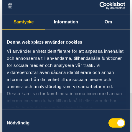
Tentamen vid ambassaden
Hjälp till svenskar i Litauen
Rösta i Litauen
Ambassaden i Vilnius har inte resurser
Akut hjälp
Samtycke
Information
Om
att övervaka tentamina vid
Ekonomiskt nödställd
Pass utomlands
Om du blir sjuk eller råkar ut för en olycka
utlandsstudier.
Passverksamhet
Registrera nyfödd utomlands
Larmcentraler
Denna webbplats använder cookies
Förlust av pass
Hjälp kring medborgarskap
Vi hänvisar till ditt svenska lärosäte som
Provisoriskt pass
Vi använder enhetsidentifierare för att anpassa innehållet
Om svenskt medborgarskap
Legalisering
eventuellt kan ta kontakt med en
Samordningsnummer
och annonserna till användarna, tillhandahålla funktioner
Gifta sig utomlands
högskola/universitet i Litauen för ändamålet.
för sociala medier och analysera vår trafik. Vi
Pensions- och levnadsintyg
vidarebefordrar även sådana identifierare och annan
Registerutdrag och personbevis
information från din enhet till de sociala medier och
Senast uppdaterad 21 jan. 2026, 08.35
Förnyelse av körkort
annons- och analysföretag som vi samarbetar med.
Tentamen vid ambassaden
Dessa kan i sin tur kombinera informationen med annan
Avgifter
Sverige i Litauen
information som du har tillhandahållit eller som de har
Reseinformation
samlat in när du har använt deras tjänster.
Service för svenska företag
Ambassadens reseinformation
Samtyckesval
Sveriges ambassad
Nödvändig
Aktuella händelser
Om olyckan är framme
Anmäla handelshinder
Allmänna säkerhetsläget