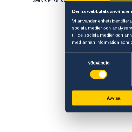
Ambassadens reseinformation
Aktuella händelser
Om olyckan är framme
Anmäla handelshinder
Denna webbplats använder 
Allmänna säkerhetsläget
Vi använder enhetsidentifierar
Terrorism
Naturförhållanden och katastrofer
sociala medier och analysera 
In- och utresebestämmelser
till de sociala medier och a
Hälso- och sjukvård
med annan information som du 
Lokala lagar och sedvänjor
Kriminalitet och personlig säkerhet
Samtyckesval
Trafiksäkerhet
Nödvändig
Resa i landet
Avvisa