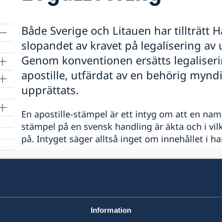
Både Sverige och Litauen har tillträt
slopandet av kravet på legalisering av
Genom konventionen ersätts legaliserin
apostille, utfärdat av en behörig mynd
upprättats.
En apostille-stämpel är ett intyg om att en namn
stämpel på en svensk handling är äkta och i vi
på. Intyget säger alltså inget om innehållet i h
När handlingen försetts med apostille-stämpeln
Sverige ska den gälla i den mottagande konvent
normalt krävs inget ytterligare godkännande fr
Information
I Sverige är det endast Notarius Publicus som h