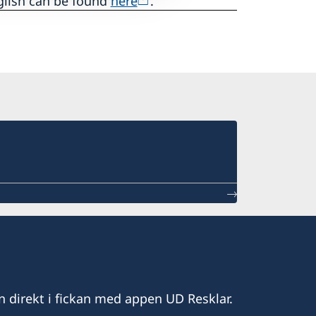
glish can be found
here
.
n direkt i fickan med appen UD Resklar.