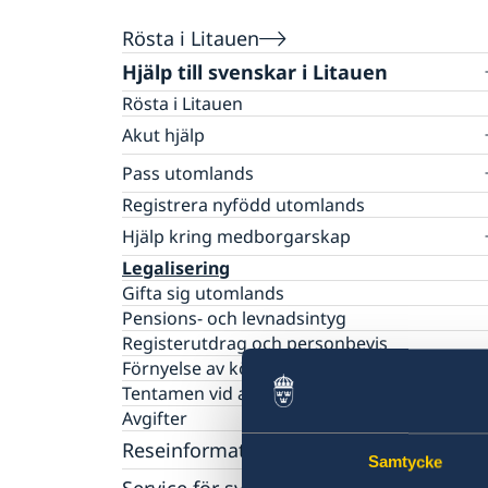
Rösta i Litauen
Hjälp till svenskar i Litauen
Rösta i Litauen
Akut hjälp
Ekonomiskt nödställd
Pass utomlands
Om du blir sjuk eller råkar ut för en olycka
Passverksamhet
Registrera nyfödd utomlands
Larmcentraler
Förlust av pass
Hjälp kring medborgarskap
Provisoriskt pass
Om svenskt medborgarskap
Legalisering
Samordningsnummer
Gifta sig utomlands
Pensions- och levnadsintyg
Registerutdrag och personbevis
Förnyelse av körkort
Tentamen vid ambassaden
Avgifter
Reseinformation
Samtycke
Service för svenska företag