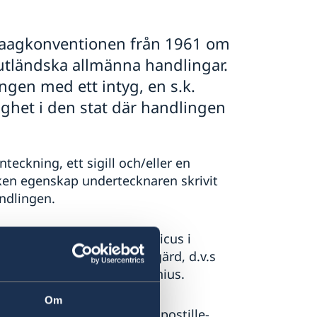
t Haagkonventionen från 1961 om
 utländska allmänna handlingar.
gen med ett intyg, en s.k.
ighet i den stat där handlingen
teckning, ett sigill och/eller en
lken egenskap undertecknaren skrivit
andlingen.
 utfärdad av notarius publicus i
ionsstaten utan vidare åtgärd, d.v.s
ån Sveriges ambassad i Vilnius.
Om
ar behörighet att utfärda apostille-