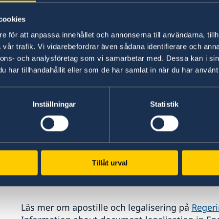
stämpel. Notarius Publicus utses av länsstyrelsen
cookies
svenska städer. Notarius Publicus är lätta att h
apostille bör finnas på den svenska originalhan
e för att anpassa innehållet och annonserna till användarna, tillh
vår trafik. Vi vidarebefordrar även sådana identifierare och anna
nnons- och analysföretag som vi samarbetar med. Dessa kan i sin
har tillhandahållit eller som de har samlat in när du har använt 
Legalisering:
En legalisering innebär att UD intygar att en n
Inställningar
Statistik
svensk handling är äkta samt i vilken egenskap 
att UD har legaliserat handlingen ska den vanl
ambasaden i Stockholm, som företräder det la
Tillåt urval
Ambassaden gör inga legaliseringar, utan dessa
expedition.
Läs mer om apostille och legalisering på
Reger