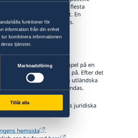
 i varje län och finns i de flesta
itta om du söker på internet. En
dlingen innan den översätts.
andahålla funktioner för
n information från din enhet
 tur kombinera informationen
deras tjänster.
amnteckning och sigill/stämpel på en
Marknadsföring
undertecknaren har skrivit på. Efter det
igen också bestyrkas av den utländska
nd där handlingen ska användas.
Tillåt alla
 görs av Regeringskansliets juridiska
ingens hemsida
.