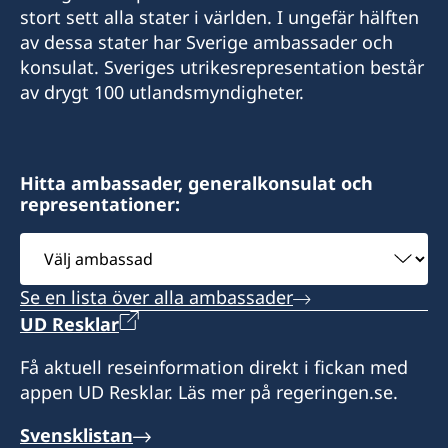
E-Post:
stort sett alla stater i världen. I ungefär hälften
av dessa stater har Sverige ambassader och
info@se-konsulat.li
konsulat. Sveriges utrikesrepresentation består
av drygt 100 utlandsmyndigheter.
Fax:
+423 232 08 42
Adress:
Hitta ambassader, generalkonsulat och
representationer:
Sveriges konsulat/ Schwedisches Konsulat
Heiligkreuz 52
Välj
LI-9490 Vaduz
ambassad
Se en lista över alla ambassader
Öppettider:
måndag - fredag:
UD Resklar
Endast tidsbokning
Få aktuell reseinformation direkt i fickan med
appen UD Resklar. Läs mer på regeringen.se.
Konsulatet har sommarstängt 18 juli – 9
augusti. Ordinarie öppettider gäller från och
Svensklistan