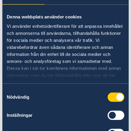
Hälso- och sjukvård
Sjukvården i Liechtenstein är fullt jämförbar
Denna webbplats använder cookies
med den svenska.
Vi använder enhetsidentifierare för att anpassa innehållet
och annonserna till användarna, tillhandahålla funktioner
Ta med dig det Europeiska
för sociala medier och analysera vår trafik. Vi
sjukförsäkringskortet, som du får gratis av
vidarebefordrar även sådana identifierare och annan
Försäkringskassan. Kortet visar att du är
information från din enhet till de sociala medier och
försäkrad i Sverige och gör det lättare att få
annons- och analysföretag som vi samarbetar med.
nödvändig vård när du vistas i ett annat
Dessa kan i sin tur kombinera informationen med annan
EU/EES-land. Kostnad för sjuktransport till
information som du har tillhandahållit eller som de har
Sverige täcks dock inte av kortet. Kontrollera
samlat in när du har använt deras tjänster.
därför att du har en försäkring med reseskydd,
Samtyckesval
t.ex. via din hemförsäkring. Det är viktigt att
Nödvändig
det europeiska sjukförsäkringskortet kan visas
upp.
Inställningar
Tänk också på att om du är utomlands längre