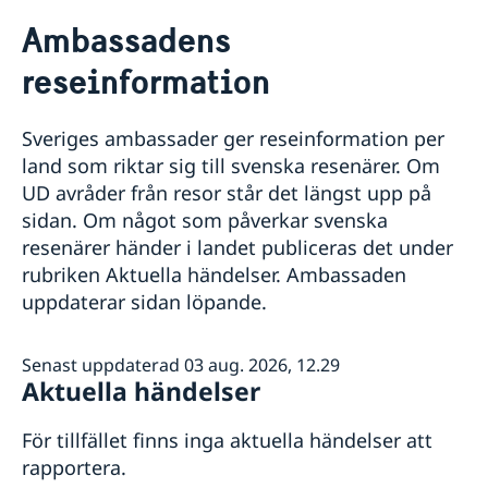
Rösta i Liechtenstein
Ambassadens
Hjälp till svenskar i Liechtenstein
reseinformation
Rösta i Liechtenstein
Reseinformation
Ambassadens reseinformation
Sveriges ambassader ger reseinformation per
Aktuella händelser
land som riktar sig till svenska resenärer. Om
Allmänna säkerhetsläget
UD avråder från resor står det längst upp på
Terrorism
sidan. Om något som påverkar svenska
Naturförhållanden och katastrofer
In- och utresebestämmelser
resenärer händer i landet publiceras det under
Hälso- och sjukvård
rubriken Aktuella händelser. Ambassaden
Lokala lagar och sedvänjor
uppdaterar sidan löpande.
Kriminalitet och personlig säkerhet
Trafiksäkerhet
Resa i landet
Senast uppdaterad 03 aug. 2026, 12.29
Aktuella händelser
För tillfället finns inga aktuella händelser att
rapportera.