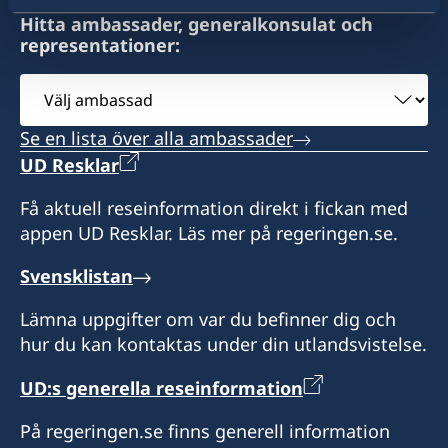
Adress:
Hitta ambassader, generalkonsulat och
representationer:
Sveriges konsulat/ Schwedisches Konsulat
Heiligkreuz 52
Välj
LI-9490 Vaduz
ambassad
Se en lista över alla ambassader
Öppettider:
måndag - fredag:
UD Resklar
Endast tidsbokning
Få aktuell reseinformation direkt i fickan med
appen UD Resklar. Läs mer på regeringen.se.
Konsulatet har sommarstängt 18 juli – 9
augusti. Ordinarie öppettider gäller från och
Svensklistan
med måndagen den 10 augusti.
Distrikt: Furstendömet Liechtenstein
Lämna uppgifter om var du befinner dig och
hur du kan kontaktas under din utlandsvistelse.
Konsulatet är bemyndigat att lämna ut pass.
UD:s generella reseinformation
Honorärkonsul
På regeringen.se finns generell information