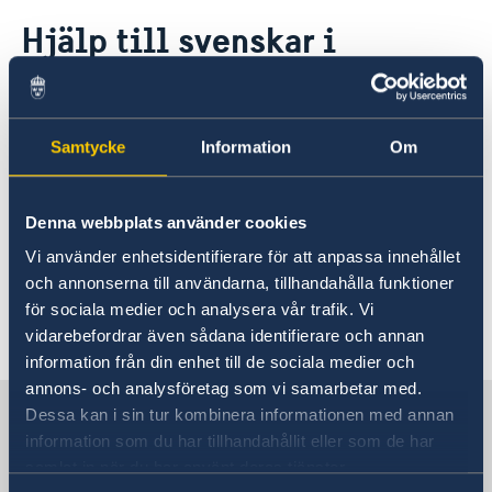
Rösta i Liechtenstein
Hjälp till svenskar i
Hjälp till svenskar i Liechtenstein
Liechtenstein
Rösta i Liechtenstein
Reseinformation
Ambassadens reseinformation
Den svenska ambassaden i Bern
Samtycke
Information
Om
Aktuella händelser
ansvarar för konsulär hjälp till svenska
Allmänna säkerhetsläget
Terrorism
medborgare i både Schweiz och
Naturförhållanden och katastrofer
Denna webbplats använder cookies
Liechtenstein. Se därför information
In- och utresebestämmelser
Vi använder enhetsidentifierare för att anpassa innehållet
på sidan "Hjälp till svenskar i Schweiz"
Hälso- och sjukvård
och annonserna till användarna, tillhandahålla funktioner
Lokala lagar och sedvänjor
på ambassaden i Berns hemsida.
för sociala medier och analysera vår trafik. Vi
Kriminalitet och personlig säkerhet
vidarebefordrar även sådana identifierare och annan
Trafiksäkerhet
Länk till Hjälp till svenskar i Schweiz
information från din enhet till de sociala medier och
Resa i landet
annons- och analysföretag som vi samarbetar med.
Sverige i Liechtenstein
Dessa kan i sin tur kombinera informationen med annan
information som du har tillhandahållit eller som de har
samlat in när du har använt deras tjänster.