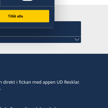
Tillåt alla
 i Benghazi:
18 612 230 430
o.com
n direkt i fickan med appen UD Resklar.
.
öndag-torsdag (efter bokning)