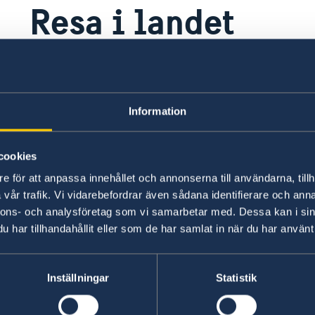
Resa i landet
Olika områden i Libyen kontrolleras av olika vä
dessa områden är mycket vanliga, vilket gör re
Information
Senast uppdaterad 03 juli 2025, 12.15
cookies
e för att anpassa innehållet och annonserna till användarna, tillh
vår trafik. Vi vidarebefordrar även sådana identifierare och anna
nnons- och analysföretag som vi samarbetar med. Dessa kan i sin
har tillhandahållit eller som de har samlat in när du har använt 
Inställningar
Statistik