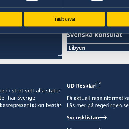
Tillåt urval
Svenska konsulat
Libyen
Sveriges honorärkonsulat
+218 612 225 116 eller +2
E-post:
UD Resklar
d i stort sett alla stater
benghazi.swecons@yaho
ter har Sverige
Få aktuell reseinformatio
ikesrepresentation består
Läs mer på regeringen.se
Besökstid: 10.00-13.00, s
Svensklistan
Honorärkonsul