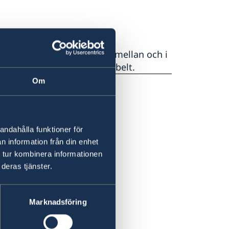
pnade grupper. Vägspärrar mellan och i
sande i landet mycket riskabelt.
Om
andahålla funktioner för
n information från din enhet
 tur kombinera informationen
deras tjänster.
Marknadsföring