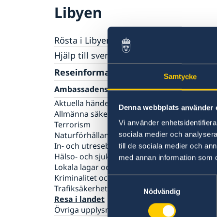
Libyen
Rösta i Libyen
Hjälp till svenskar i Libyen
Rösta i Libyen
Reseinformation
Samtycke
Pass utomlands
Ambassadens reseinformation
Hjälp kring medborgarskap
Akut hjälp
Aktuella händelser
Denna webbplats använder 
Allmänna säkerhetsläget
Vi använder enhetsidentifierar
Terrorism
Naturförhållanden och katastrofer
sociala medier och analysera 
In- och utresebestämmelser
till de sociala medier och a
Hälso- och sjukvård
med annan information som du 
Lokala lagar och sedvänjor
Kriminalitet och personlig säkerhet
Samtyckesval
Trafiksäkerhet
Nödvändig
Resa i landet
Övriga upplysningar