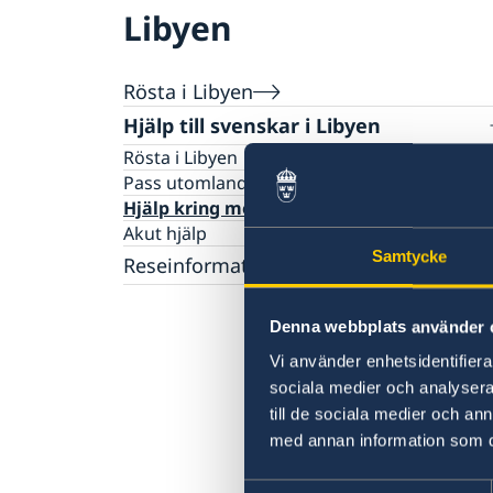
Libyen
Rösta i Libyen
Hjälp till svenskar i Libyen
Rösta i Libyen
Pass utomlands
Hjälp kring medborgarskap
Akut hjälp
Samtycke
Reseinformation
Ambassadens reseinformation
Denna webbplats använder 
Aktuella händelser
Arv i internationella situationer i Libyen
Allmänna säkerhetsläget
Vi använder enhetsidentifierar
Terrorism
sociala medier och analysera 
Naturförhållanden och katastrofer
till de sociala medier och a
In- och utresebestämmelser
med annan information som du 
Hälso- och sjukvård
Lokala lagar och sedvänjor
Samtyckesval