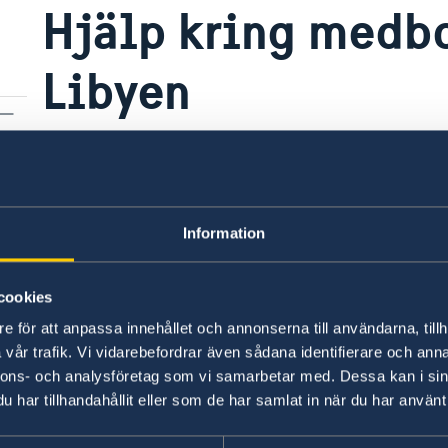
Hjälp kring medbo
Libyen
Sverige har ingen ambassad i Libyen som hante
lämna in en elektronisk ansökan på
Migrations
dessutom information om anhöriginvandring, st
Information
Vid ansökan på migrationsverkets hemsida välj
eller Sveriges ambassad i Rabat (Marocko).
cookies
e för att anpassa innehållet och annonserna till användarna, tillh
För att följa upp ditt migrationsärende, vänligen
vår trafik. Vi vidarebefordrar även sådana identifierare och anna
nnons- och analysföretag som vi samarbetar med. Dessa kan i sin
Migrationsverkets hemsida,
svenska ambassa
har tillhandahållit eller som de har samlat in när du har använt 
svenska ambassaden i Kairo.