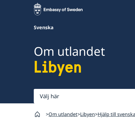
Svenska
Om utlandet
Libyen
Välj
här
Om utlandet
Libyen
Hjälp till svensk