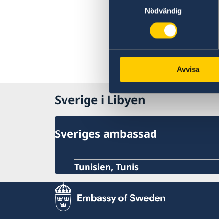
Kriminalitet och personlig säkerhet
Nödvändig
Trafiksäkerhet
Resa i landet
Övriga upplysningar
Avvisa
Sverige i Libyen
Sveriges ambassad
Tunisien, Tunis