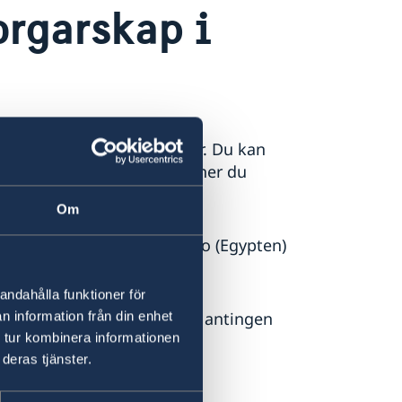
rgarskap i
rar migrationsansökningar. Du kan
verkets hemsida
. Där finner du
udier och arbete.
Om
s Sveriges Ambassad i Kairo (Egypten)
andahålla funktioner för
 vänd dig i första hand till antingen
n information från din enhet
 tur kombinera informationen
den i Rabat
eller
deras tjänster.