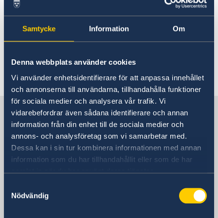
Hjälp till svenskar i Libyen
Hjälp till svenskar i Libyen
Rösta i Libyen
Reseinformation
Samtycke
Information
Om
Pass utomlands
Generella frågor om hjälp
Ambassadens reseinformation
Hjälp kring medborgarskap
utomlands
Akut hjälp
Aktuella händelser
Arv i internationella situationer i Libyen
Denna webbplats använder cookies
Allmänna säkerhetsläget
Frågor och svar om hjälp
Terrorism
Vi använder enhetsidentifierare för att anpassa innehållet
Naturförhållanden och katastrofer
utomlands - på regeringen.se
och annonserna till användarna, tillhandahålla funktioner
In- och utresebestämmelser
för sociala medier och analysera vår trafik. Vi
Sverige i Libyen
Hälso- och sjukvård
På regeringen.se finns grundläggande
vidarebefordrar även sådana identifierare och annan
Lokala lagar och sedvänjor
information som gäller för alla länder och svar
information från din enhet till de sociala medier och
Kriminalitet och personlig säkerhet
på vanliga frågor om hjälp till svenskar
annons- och analysföretag som vi samarbetar med.
Trafiksäkerhet
Sveriges ambassad
utomlands. För vissa länder gäller dessutom
Dessa kan i sin tur kombinera informationen med annan
Resa i landet
ytterligare villkor.
information som du har tillhandahållit eller som de har
Övriga upplysningar
samlat in när du har använt deras tjänster.
Tunisien, Tunis
Hjälp till svenskar utomlands - på regeringen.se
Samtyckesval
Nödvändig
Svenska konsulat