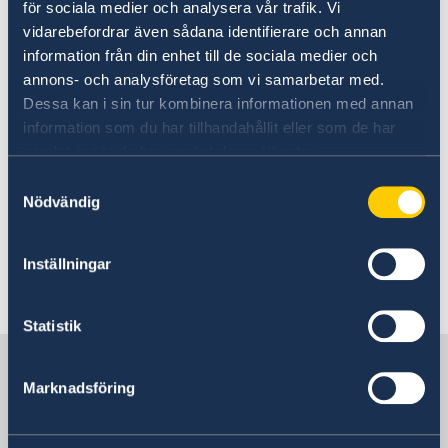
efter mörkrets inbrott.
för sociala medier och analysera vår trafik. Vi
vidarebefordrar även sådana identifierare och annan
Kidnappningar har rapporterats ett flertal
information från din enhet till de sociala medier och
annons- och analysföretag som vi samarbetar med.
gånger det senaste året, med både ekonomiska
Dessa kan i sin tur kombinera informationen med annan
och politiska motiv, huvuddelen av dessa har
information som du har tillhandahållit eller som de har
skett i Bekaadalen och har riktats mot syriska
samlat in när du har använt deras tjänster.
och libanesiska medborgare. Kidnappningar av
andra utlänningar är numera ovanliga.
Samtyckesval
Nödvändig
Larmnumret till polisen är 112.
Inställningar
Senast uppdaterad 03 aug. 2026, 08.40
Statistik
Sverige i Libanon
Marknadsföring
SVERIGES AMBASSAD