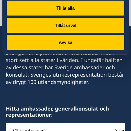
Tillåt alla
Libanon, Beirut
Tillåt urval
Avvisa
Sverige har diplomatiska förbindelser med i
stort sett alla stater i världen. I ungefär hälften
av dessa stater har Sverige ambassader och
konsulat. Sveriges utrikesrepresentation består
av drygt 100 utlandsmyndigheter.
Hitta ambassader, generalkonsulat och
representationer:
Välj