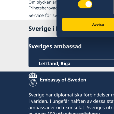
Om olyckan är framme
Förnyelse av körkort
Frihetsberövad i utlandet
Fordonsskatt
Service för svenska företag
Avgifter
Svenska företag i utlandet
Avvisa
Sverige i Lettland
Anmäla handelshinder
Sveriges ambassad
Lettland, Riga
Sverige har diplomatiska förbindelser me
i världen. I ungefär hälften av dessa sta
ambassader och konsulat. Sveriges utr
av drygt 100 utlandsmyndigheter.