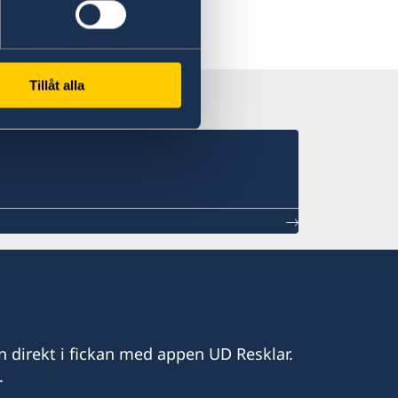
Tillåt alla
n direkt i fickan med appen UD Resklar.
.