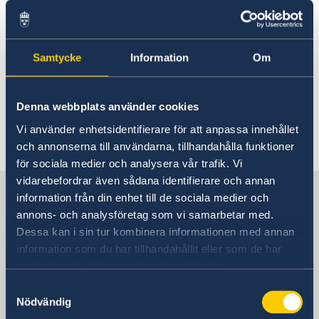
Rösta i Laos
Resa i landet
Hjälp till svenskar i Laos
Rösta i Laos
Reseinformation
Samtycke
Information
Om
Visit Laos
Konsulär service till svenskar utomlands
Reseinformation Laos
Om du blir sjuk eller skadar dig utomlands
Larmcentraler
Aktuella händelser
Tourism Laos
Denna webbplats använder cookies
Frihetsberövad i utlandet
Allmänna säkerhetsläget
Terrorism
Bosatt utomlands
Vi använder enhetsidentifierare för att anpassa innehållet
Senast uppdaterad 01 juli 2026, 10.45
Naturförhållanden och katastrofer
Dödsfall utomlands
och annonserna till användarna, tillhandahålla funktioner
In- och utresebestämmelser
Efterlevandepension
för sociala medier och analysera vår trafik. Vi
Hälso- och sjukvård
Advokatlista
vidarebefordrar även sådana identifierare och annan
Sverige i Laos
Lokala lagar och sedvänjor
Avgifter
information från din enhet till de sociala medier och
Kriminalitet och personlig säkerhet
Gifta sig utomlands
annons- och analysföretag som vi samarbetar med.
Trafiksäkerhet
Dessa kan i sin tur kombinera informationen med annan
Försäkringsskydd
Sveriges ambassad
information som du har tillhandahållit eller som de har
Resa i landet
samlat in när du har använt deras tjänster.
Bli en barnsäker resenär!
Passverksamhet i Laos
Samtyckesval
Thailand, Bangkok
Nödvändig
Samordningsnummer Laos