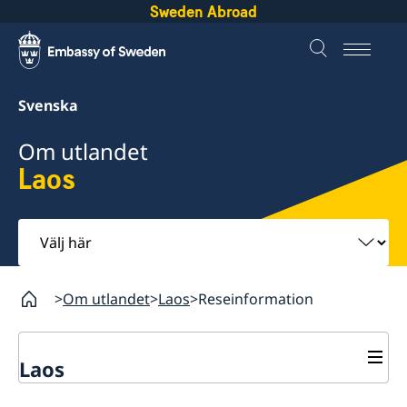
Sweden Abroad
Svenska
Om utlandet
Laos
Välj
här
Om utlandet
Laos
Reseinformation
Laos
Rösta i Laos