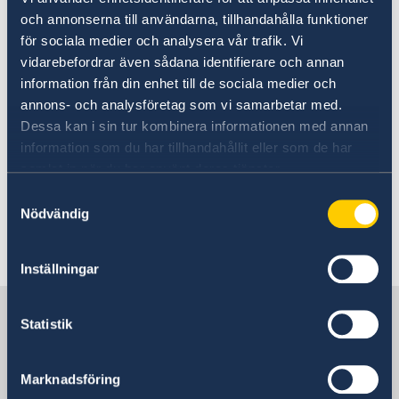
och annonserna till användarna, tillhandahålla funktioner
UD:s reseinformation på
för sociala medier och analysera vår trafik. Vi
regeringen.se
vidarebefordrar även sådana identifierare och annan
information från din enhet till de sociala medier och
Ladda ner appen UD Resklar
annons- och analysföretag som vi samarbetar med.
Dessa kan i sin tur kombinera informationen med annan
Ladda ner UD Resklar på Google Play
information som du har tillhandahållit eller som de har
Ladda ner UD Resklar på iTunes
samlat in när du har använt deras tjänster.
Samtyckesval
Följ UD Resklar på Facebook och X
Nödvändig
UD Resklar på Facebook
Inställningar
UD Resklar på X
Sverige i Laos
Statistik
Sveriges ambassad
Marknadsföring