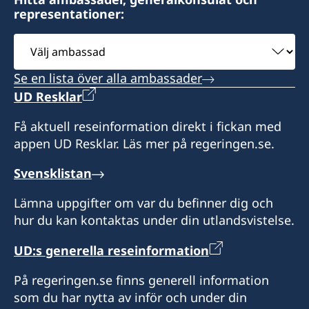
representationer:
Consulate of Sweden
KPG Building, Tongsangnang
Välj
Chantabuly District
ambassad
Vientiane Capital
Se en lista över alla ambassader
Lao PDR
UD Resklar
Öppettider:
Få aktuell reseinformation direkt i fickan med
Tills vidare behövs tidsbokning för besök på
appen UD Resklar. Läs mer på regeringen.se.
konsulatet. Boka via email eller telefon.
Svensklistan
Konsulatet ger viss konsulär service till svenska
medborgare, medan huvudansvaret för
Lämna uppgifter om var du befinner dig och
konsulär service ligger på ambassaden i
hur du kan kontaktas under din utlandsvistelse.
Bangkok.
UD:s generella reseinformation
Honorärkonsul
På regeringen.se finns generell information
Per Gradin
som du har nytta av inför och under din