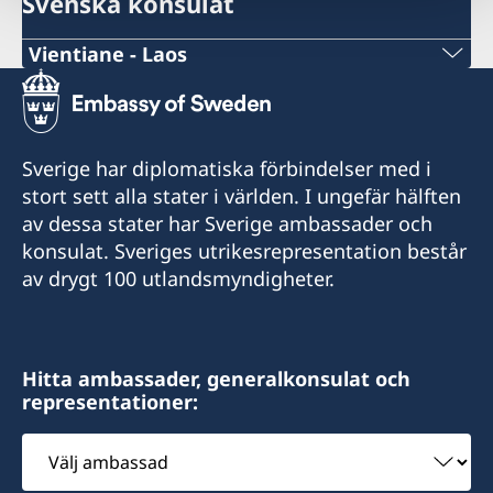
Svenska konsulat
Vientiane - Laos
Telefonnummer under arbetstid:
+856 (0)20 55 414 974
Sverige har diplomatiska förbindelser med i
Telefonnummer efter arbetstid (ambassaden
stort sett alla stater i världen. I ungefär hälften
Bangkok):
av dessa stater har Sverige ambassader och
konsulat. Sveriges utrikesrepresentation består
+66 (0)2 263 72 99 (akuta ärenden)
av drygt 100 utlandsmyndigheter.
E-post:
swedishconsulatevientiane@gmail.com
Hitta ambassader, generalkonsulat och
representationer:
Consulate of Sweden
KPG Building, Tongsangnang
Välj
Chantabuly District
ambassad
Vientiane Capital