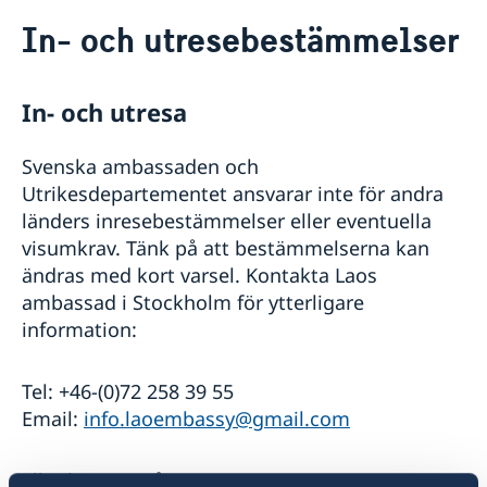
Rösta i Laos
In- och utresebestämmelser
Hjälp till svenskar i Laos
Rösta i Laos
Reseinformation
Konsulär service till svenskar utomlands
In- och utresa
Reseinformation Laos
Om du blir sjuk eller skadar dig utomlands
Larmcentraler
Aktuella händelser
Svenska ambassaden och
Frihetsberövad i utlandet
Allmänna säkerhetsläget
Utrikesdepartementet ansvarar inte för andra
Terrorism
Bosatt utomlands
länders inresebestämmelser eller eventuella
Naturförhållanden och katastrofer
Dödsfall utomlands
In- och utresebestämmelser
visumkrav. Tänk på att bestämmelserna kan
Efterlevandepension
Hälso- och sjukvård
Advokatlista
ändras med kort varsel. Kontakta Laos
Lokala lagar och sedvänjor
Avgifter
ambassad i Stockholm för ytterligare
Kriminalitet och personlig säkerhet
Gifta sig utomlands
information:
Trafiksäkerhet
Försäkringsskydd
Resa i landet
Tel: +46-(0)72 258 39 55
Bli en barnsäker resenär!
Email:
info.laoembassy@gmail.com
Passverksamhet i Laos
Samordningsnummer Laos
Eller läs mer på