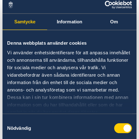
Department of Immigration of Lao PDR
s
hemsida.
Samtycke
Information
Om
Var noga med att du får en inresestämpel i ditt
pass när du reser in i landet. Det har
Denna webbplats använder cookies
förekommit att stämpeln glömts bort och den
Vi använder enhetsidentifierare för att anpassa innehållet
resande tvingats betala böter vid utresan då
och annonserna till användarna, tillhandahålla funktioner
denne inte kunnat bevisa att han/hon rest in
för sociala medier och analysera vår trafik. Vi
lagligt via en gränsstation. Om ett nytt pass
vidarebefordrar även sådana identifierare och annan
har utfärdats måste inresestämpeln överföras
information från din enhet till de sociala medier och
för att utresestämpel ska kunna erhållas.
annons- och analysföretag som vi samarbetar med.
Dessa kan i sin tur kombinera informationen med annan
Passets giltighetstid
information som du har tillhandahållit eller som de har
samlat in när du har använt deras tjänster.
Passet måste vara giltigt i minst sex månader
Samtyckesval
efter inresa till Laos.
Nödvändig