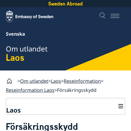
Sweden Abroad
Svenska
Om utlandet
Laos
Om utlandet
Laos
Reseinformation
Reseinformation Laos
Försäkringsskydd
Laos
Rösta i Laos
Försäkringsskydd
Hjälp till svenskar i Laos