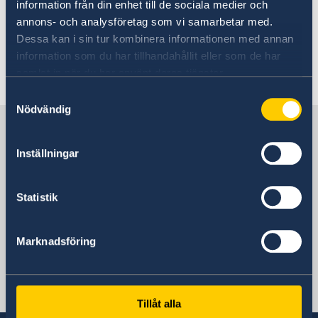
livshotande inleds ofta inte förrän sjukhuset
information från din enhet till de sociala medier och
har fått en försäkran från försäkringsbolaget
annons- och analysföretag som vi samarbetar med.
eller en förhandsbetalning.
Dessa kan i sin tur kombinera informationen med annan
information som du har tillhandahållit eller som de har
Senast uppdaterad 01 juli 2026, 10.45
samlat in när du har använt deras tjänster.
Samtyckesval
Nödvändig
Sverige i Laos
Inställningar
Sveriges ambassad
Statistik
Thailand, Bangkok
Marknadsföring
Svenska konsulat
Vientiane - Laos
Tillåt alla