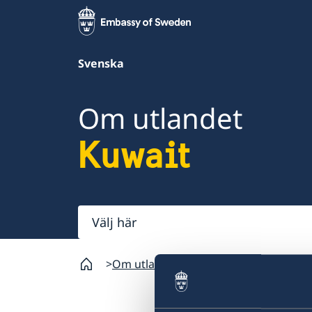
Svenska
Om utlandet
Kuwait
Välj
här
Om utlandet
Kuwait
Reseinformatio