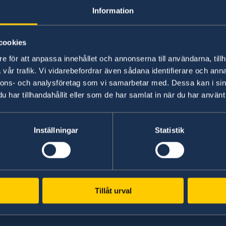
Resa i landet
Information
cookies
e för att anpassa innehållet och annonserna till användarna, tillh
vår trafik. Vi vidarebefordrar även sådana identifierare och anna
nnons- och analysföretag som vi samarbetar med. Dessa kan i sin
har tillhandahållit eller som de har samlat in när du har använt 
Inställningar
Statistik
Svenska konsulat
Kuwait
abi
Tel
Tillåt urval
+971 2 417 88 00