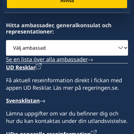
Avvisa
Ambassaden representerar Kuwait från Abu
Dhabi. Vänligen ta kontakt med ambassaden i
Abu Dhabi för konsulär service exempelvis
Hitta ambassader, generalkonsulat och
ansökan om samordningsnummer och pass.
representationer:
Välj
ambassad
Se en lista över alla ambassader
UD Resklar
Få aktuell reseinformation direkt i fickan med
appen UD Resklar. Läs mer på regeringen.se.
Svensklistan
Lämna uppgifter om var du befinner dig och
hur du kan kontaktas under din utlandsvistelse.
UD:s generella reseinformation