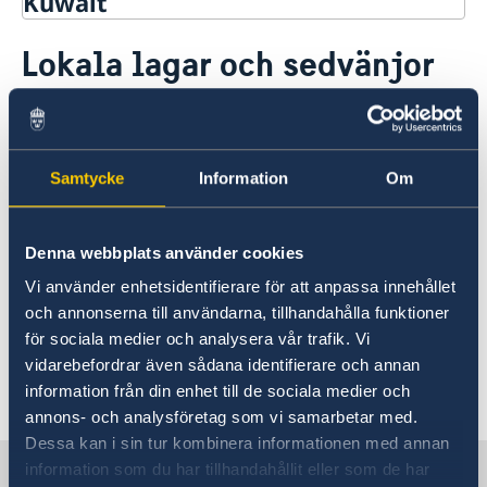
Kuwait
Rösta i Kuwait
Lokala lagar och sedvänjor
Hjälp till svenskar i Kuwait
Rösta i Kuwait
Reseinformation
Det kuwaitiska samhället är en blandning av
Akut hjälp
Ambassadens Reseinformation
Pass i Kuwait
västerländska influenser och djupt rotade
Aktuella händelser
lokala traditioner. Islam är den klart
Hjälp kring medborgarskap
Samtycke
Information
Om
Allmänna säkerhetsläget
dominerande religionen, även om annan
Om svenskt medborgarskap
Gifta sig utomlands
Terrorism
religionsutövning är tillåten. Kvinnors frihet är
Avgifter
Naturförhållanden och katastrofer
Denna webbplats använder cookies
jämfört med övriga regionen stor, och
In- och utresebestämmelser
västerländskt levnadssätt är i mångt och
Vi använder enhetsidentifierare för att anpassa innehållet
Hälso- och sjukvård
mycket möjligt. Homosexualitet betraktas som
och annonserna till användarna, tillhandahålla funktioner
Lokala lagar och sedvänjor
ett brott enligt landets lagar.
Kriminalitet och personlig säkerhet
för sociala medier och analysera vår trafik. Vi
Trafiksäkerhet
vidarebefordrar även sådana identifierare och annan
Utvecklingssamarbete
Senast uppdaterad 24 juli 2026, 09.37
information från din enhet till de sociala medier och
annons- och analysföretag som vi samarbetar med.
Dessa kan i sin tur kombinera informationen med annan
Sverige i Kuwait
information som du har tillhandahållit eller som de har