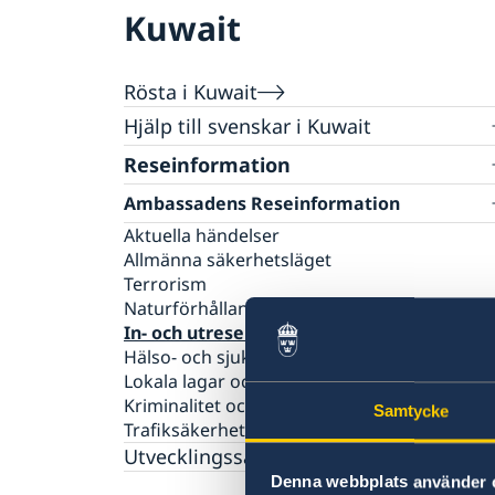
Kuwait
Rösta i Kuwait
Hjälp till svenskar i Kuwait
Rösta i Kuwait
Reseinformation
Akut hjälp
Ambassadens Reseinformation
Pass i Kuwait
Aktuella händelser
Hjälp kring medborgarskap
Allmänna säkerhetsläget
Om svenskt medborgarskap
Gifta sig utomlands
Terrorism
Avgifter
Naturförhållanden och katastrofer
In- och utresebestämmelser
Hälso- och sjukvård
Lokala lagar och sedvänjor
Kriminalitet och personlig säkerhet
Samtycke
Trafiksäkerhet
Utvecklingssamarbete
Denna webbplats använder 