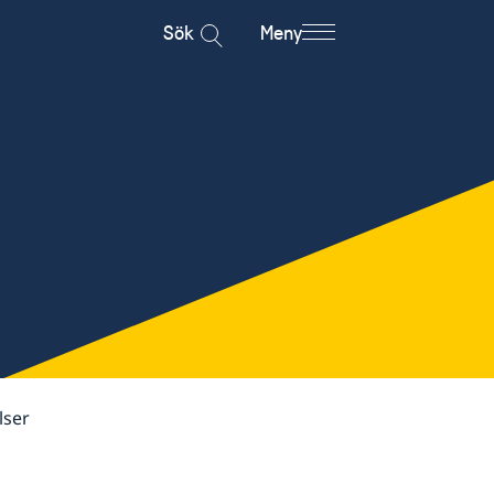
Sök
Meny
lser