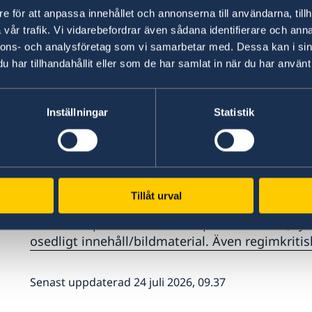
e för att anpassa innehållet och annonserna till användarna, tillh
Postadress
: P.O. Box 7279
vår trafik. Vi vidarebefordrar även sådana identifierare och anna
nnons- och analysföretag som vi samarbetar med. Dessa kan i sin
har tillhandahållit eller som de har samlat in när du har använt 
Telefon
: +46-(0)8-450 99 80
Epostadress till Kuwaits ambassad i Stockholm
Inställningar
Statistik
Införsel av alkohol och fläskprodukter samt a
narkotiska preparat, är förbjuden. Detta gäller 
psykofarma) utskrivna av läkare.
Tillåt urval
Tänk även på att inte ta med publikationer (try
osedligt innehåll/bildmaterial. Även regimkriti
Senast uppdaterad 24 juli 2026, 09.37