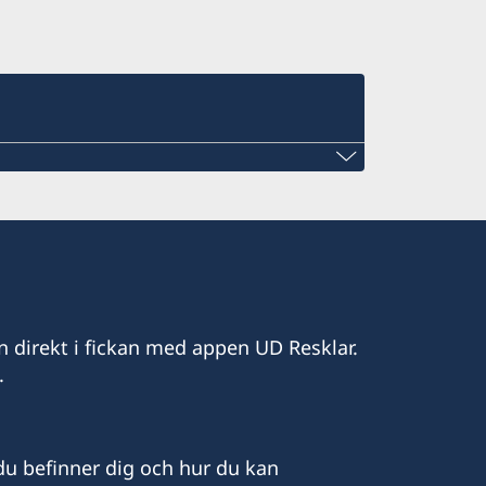
gov.se
n direkt i fickan med appen UD Resklar.
.
onsulat i Kuwait. Ambassaden
n Abu Dhabi. Vänligen ta kontakt med
ör konsulär service exempelvis
snummer och pass.
u befinner dig och hur du kan