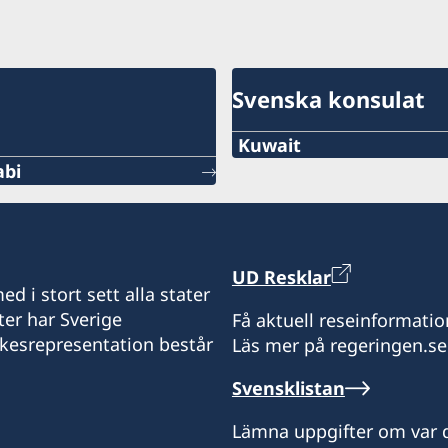
Svenska konsulat
Kuwait
abi
Tel
+971 2 417 88 00
E-Post
UD Resklar
d i stort sett alla stater
Ambassaden.abu-dhabi@
ter har Sverige
Få aktuell reseinformatio
ikesrepresentation består
Läs mer på regeringen.se
Sverige har inte något k
representerar Kuwait frå
Svensklistan
ambassaden i Abu Dhabi f
ansökan om samordning
Lämna uppgifter om var d