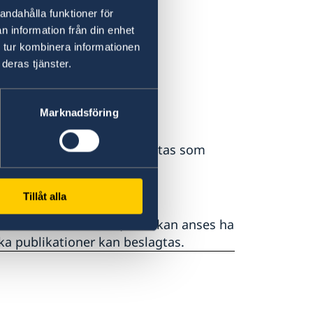
andahålla funktioner för
n information från din enhet
 tur kombinera informationen
deras tjänster.
Marknadsföring
v läkemedel, som kan betraktas som
även läkemedel (inklusive
Tillåt alla
ckt eller i annan form) som kan anses ha
ska publikationer kan beslagtas.