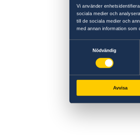
Vi använder enhetsidentifierar
sociala medier och analysera 
till de sociala medier och a
med annan information som du 
Samtyckesval
Nödvändig
Avvisa