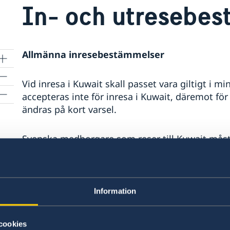
In- och utresebe
Allmänna inresebestämmelser
Vid inresa i Kuwait skall passet vara giltigt i m
accepteras inte för inresa i Kuwait, däremot för
ändras på kort varsel.
Svenska medborgare som reser till Kuwait måste
erhållas vid ankomsten till flygplatsen. Den so
viseringar och stämplar från Israel riskerar att 
Information
För mer information om visum, var vänlig kont
Adress
: Kuwaits ambassad, Adolf Fredriks Kyrk
cookies