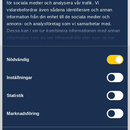
Resa som minderårig
byggnader, vid turistattraktioner, på allmänna
för sociala medier och analysera vår trafik. Vi
Resa med husdjur
vidarebefordrar även sådana identifierare och annan
transportmedel, på marknader och i
Resa med medicin
information från din enhet till de sociala medier och
butikscentra.
Resa med snus
annons- och analysföretag som vi samarbetar med.
Anmäl din utlandsvistelse- Svensklistan
Dessa kan i sin tur kombinera informationen med annan
Senast uppdaterad 01 apr. 2026, 10.15
information som du har tillhandahållit eller som de har
samlat in när du har använt deras tjänster.
Sverige i Kroatien
Samtyckesval
Nödvändig
Sveriges ambassad
Inställningar
Kroatien, Zagreb
Statistik
Svenska konsulat
Marknadsföring
Svenska konsulat i Kroatien.