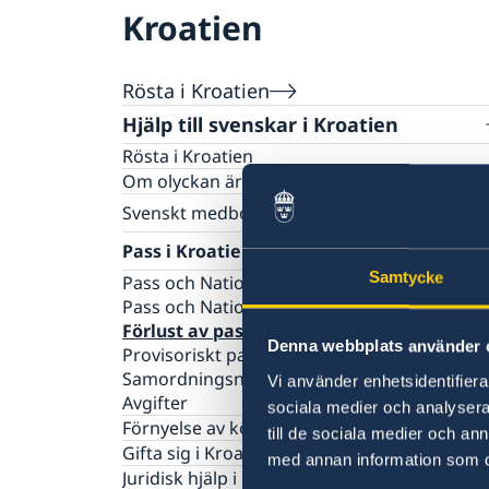
Kroatien
Rösta i Kroatien
Hjälp till svenskar i Kroatien
Rösta i Kroatien
Om olyckan är framme
Svenskt medborgarskap
Behåll svenskt medborgarskap
Pass i Kroatien
Registrera nyfödd
Samtycke
Pass och Nationellt ID-kort för vuxna
Pass och Nationellt ID-kort för minderåriga
Förlust av pass eller nationell id-handling
Denna webbplats använder 
Provisoriskt pass
Samordningsnummer och namnanmälan
Vi använder enhetsidentifierar
Avgifter
sociala medier och analysera 
Förnyelse av körkort
till de sociala medier och a
Gifta sig i Kroatien
med annan information som du 
Juridisk hjälp i Kroatien