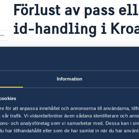
Förlust av pass el
id-handling i Kro
Om ditt pass/nationella id-kort blir stulet elle
närmaste polisstation på orten där du befinner
omedelbart finns möjlighet att ansöka om ett p
på något av honorärkonsulaten. Läs mer om
pr
Information
cookies
e för att anpassa innehållet och annonserna till användarna, tillh
vår trafik. Vi vidarebefordrar även sådana identifierare och anna
nnons- och analysföretag som vi samarbetar med. Dessa kan i sin
har tillhandahållit eller som de har samlat in när du har använt 