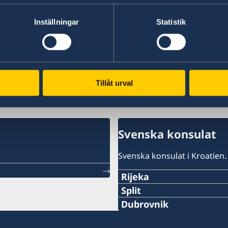
Inställningar
Statistik
Tillåt urval
Svenska konsulat
Svenska konsulat i Kroatien.
Rijeka
Telefon:
Split
Telefon:
Dubrovnik
+385 51 212 287
Telefon:
+38521282196