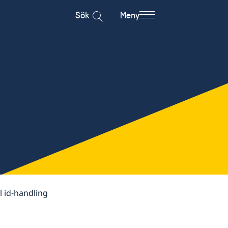
Sök
Meny
ll id-handling