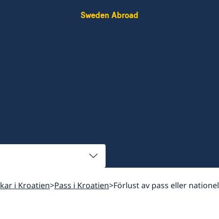
Sweden Abroad
skar i Kroatien
Pass i Kroatien
Förlust av pass eller natione