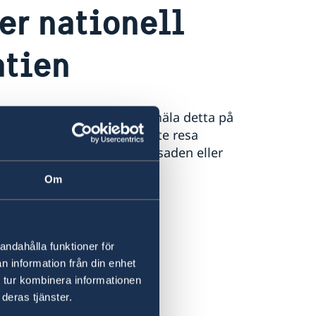
ler nationell
atien
r borttappat ska du polisanmäla detta på
 dig i Kroatien. Om du måste resa
rovisoriskt pass på ambassaden eller
ovisoriskt pass.
Om
andahålla funktioner för
n information från din enhet
 tur kombinera informationen
deras tjänster.