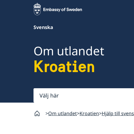
Svenska
Om utlandet
Kroatien
Välj
här
Om utlandet
Kroatien
Hjälp till sven