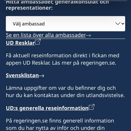
Hitta ambassader, generalkonsulat och
Expeditionstid:
representationer:
Honorärkonsulatet utfärdar provisoriska pass
Honorärkonsulatet utfärdar provisoriska pass
tisdagar 10.00 - 12.00
och lämnar ut resehandlingar.
och lämnar ut resehandlingar.
Välj
Honorärkonsulatet utfärdar provisoriska pass
ambassad
Honorärkonsul
Konsulatet i Split är stängt från den 3 till den 14
och lämnar ut resehandlingar.
Se en lista över alla ambassader
augusti. Vänligen vänd dig till konsulaten i
Milorad Stanić
UD Resklar
Honorärkonsul
Rijeka eller Dubrovnik, eller till ambassaden i
Zagreb.
Få aktuell reseinformation direkt i fickan med
Andela Matic
appen UD Resklar. Läs mer på regeringen.se.
Honorärkonsul
Svensklistan
Mladen Drnasin
Lämna uppgifter om var du befinner dig och
hur du kan kontaktas under din utlandsvistelse.
UD:s generella reseinformation
På regeringen.se finns generell information
som du har nytta av inför och under din