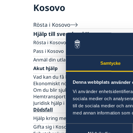
Kosovo
Rösta i Kosovo
Hjälp till svenskar i Kosovo
Rösta i Kosovo
Pass i Kosovo
Provisoriskt pass
Anmäl din utlandsvistelse
Samtycke
Samordningsnummer
Akut hjälp
Förlust av pass
Vad kan du få hjälp med från ambassaden?
Förnyelse av pass för vuxna
Denna webbplats använder 
Ekonomiskt nödställd
Förnyelse av pass för barn under 18 år
Om du blir sjuk eller råkar ut för en olycka
Vi använder enhetsidentifierar
Ansökan om pass för barn under 18 år
Hemtransport
Nationellt id-kort
sociala medier och analysera 
Juridisk hjälp i utlandet
till de sociala medier och a
Dödsfall
med annan information som du 
Hjälp kring medborgarskap
Om svenskt medborgarskap
Gifta sig i Kosovo
Samtyckesval