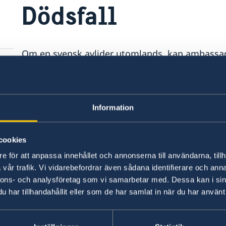
Dödsfall
Om en svensk avlider utomlands, kan ambassad
information om hur man ska gå till väga, dels
för hemtransport och för registrering av dödsfal
försäkring arrangerar normalt försäkringsbolag
det fall det saknas försäkring, får hemtransp
Information
kan inte bevilja lån för sådana kostnader.
cookies
e för att anpassa innehållet och annonserna till användarna, tillh
vår trafik. Vi vidarebefordrar även sådana identifierare och anna
nnons- och analysföretag som vi samarbetar med. Dessa kan i sin
har tillhandahållit eller som de har samlat in när du har använt 