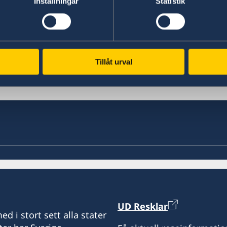
Inställningar
Statistik
Tillåt urval
a
UD Resklar
d i stort sett alla stater