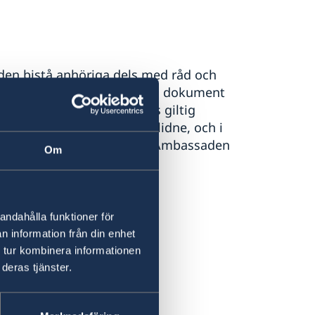
en bistå anhöriga dels med råd och
 med att ta fram nödvändiga dokument
let hos Skatteverket. Finns giltig
et hemtransport av den avlidne, och i
orten bekostas av anhöriga. Ambassaden
Om
andahålla funktioner för
n information från din enhet
 tur kombinera informationen
deras tjänster.