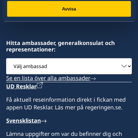
konsulat. Sveriges utrikesrepresentation består
Avvisa
av drygt 100 utlandsmyndigheter.
Hitta ambassader, generalkonsulat och
representationer:
Välj
ambassad
Se en lista över alla ambassader
UD Resklar
Få aktuell reseinformation direkt i fickan med
appen UD Resklar. Läs mer på regeringen.se.
Svensklistan
Lämna uppgifter om var du befinner dig och