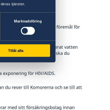
deras tjänster.
Marknadsföring
 Vatten- och eltillförsel är föremål för
a offentliga tjänster.
nd endast kokt eller buteljerat vatten
Tillåt alla
under ett besök i Komorerna ska du
ka exponering för HIV/AIDS.
 du reser till Komorerna och se till att
r med sitt försäkringsbolag innan