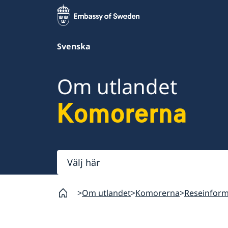
Svenska
Om utlandet
Komorerna
Välj
här
Om utlandet
Komorerna
Reseinform