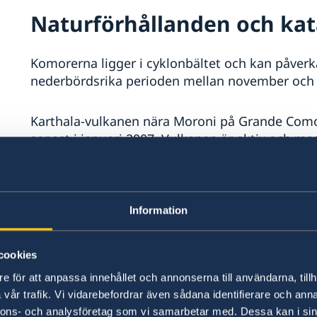
Naturförhållanden och kat
Komorerna ligger i cyklonbältet och kan påver
nederbördsrika perioden mellan november och a
Karthala-vulkanen nära Moroni på Grande Com
senast i januari 2007. Vulkanen är aktiv och re
situationen lokalt innan man planerar att besö
att vandra vid kratern och dess närhet samt att
In- och utresebestämmels
Information
Visum krävs och kan erhållas vid ankomsten till
cookies
Said Ibrahim (HAH). Passet måste ha minst tre 
e för att anpassa innehållet och annonserna till användarna, tillh
Kontrollera aktuell information om visering via
vår trafik. Vi vidarebefordrar även sådana identifierare och anna
innan avresa.
nnons- och analysföretag som vi samarbetar med. Dessa kan i sin