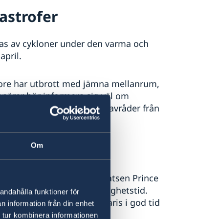
astrofer
kas av cykloner under den varma och
pril.
ore har utbrott med jämna mellanrum,
senärer bör informera sig väl om
ka ön. Lokala myndigheter avråder från
 övernatta vid vulkanen.
er
Om
 den internationella flygplatsen Prince
månaders kvarvarande giltighetstid.
andahålla funktioner för
 Komorernas ambassad i Paris i god tid
n information från din enhet
 tur kombinera informationen