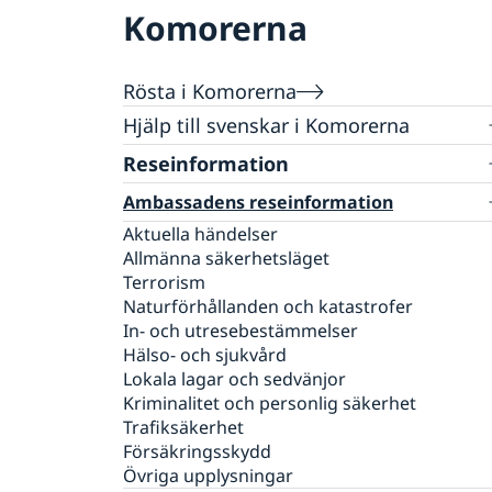
Komorerna
Rösta i Komorerna
Hjälp till svenskar i Komorerna
Rösta i Komorerna
Reseinformation
Akut hjälp
Ambassadens reseinformation
Pass utomlands
Hjälp kring medborgarskap
Aktuella händelser
Allmänna säkerhetsläget
Terrorism
Naturförhållanden och katastrofer
In- och utresebestämmelser
Hälso- och sjukvård
Lokala lagar och sedvänjor
Kriminalitet och personlig säkerhet
Trafiksäkerhet
Försäkringsskydd
Övriga upplysningar