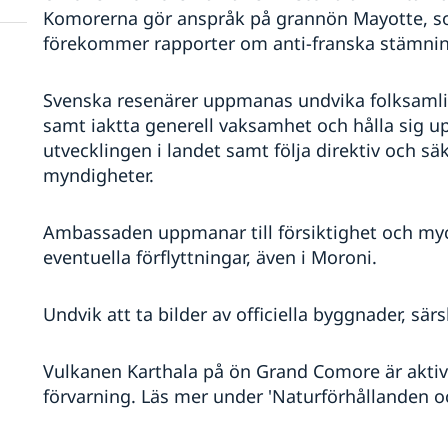
Komorerna gör anspråk på grannön Mayotte, som
förekommer rapporter om anti-franska stämni
Svenska resenärer uppmanas undvika folksaml
samt iaktta generell vaksamhet och hålla sig u
utvecklingen i landet samt följa direktiv och sä
myndigheter.
Ambassaden uppmanar till försiktighet och myc
eventuella förflyttningar, även i Moroni.
Undvik att ta bilder av officiella byggnader, särs
Vulkanen Karthala på ön Grand Comore är aktiv 
förvarning. Läs mer under 'Naturförhållanden o