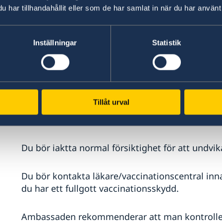
har tillhandahållit eller som de har samlat in när du har använt 
Hälso- och sjukvård
Inställningar
Statistik
Hälsovården är mycket begränsad på alla tre öar.
många avbrott som kan påverka sjukhus och andr
Malaria och kolera är vanligt i Komorerna. Anvä
Tillåt urval
och undvik is i drycker. Om du lider av diarré 
omedelbart söka läkarvård.
Du bör iaktta normal försiktighet för att undvi
Du bör kontakta läkare/vaccinationscentral innan
du har ett fullgott vaccinationsskydd.
Ambassaden rekommenderar att man kontrollera