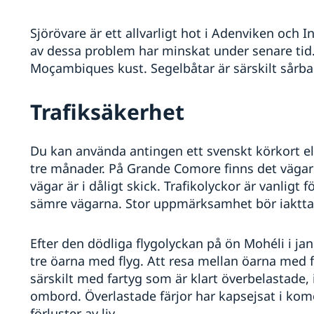
Sjörövare är ett allvarligt hot i Adenviken och
av dessa problem har minskat under senare tid.
Moçambiques kust. Segelbåtar är särskilt sårba
Trafiksäkerhet
Du kan använda antingen ett svenskt körkort eller
tre månader. På Grande Comore finns det väga
vägar är i dåligt skick. Trafikolyckor är vanli
sämre vägarna. Stor uppmärksamhet bör iakttas 
Efter den dödliga flygolyckan på ön Mohéli i ja
tre öarna med flyg. Att resa mellan öarna med f
särskilt med fartyg som är klart överbelastade, i 
ombord. Överlastade färjor har kapsejsat i ko
förluster av liv.