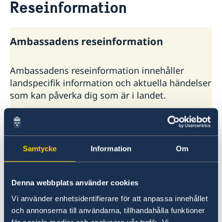
Reseinformation
Hjälp till svenskar i Komorerna
Rösta i Komorerna
Reseinformation
Akut hjälp
Service för svenska företag
Ambassadens reseinformation
Ambassadens reseinformation
Pass utomlands
Hjälp kring medborgarskap
Aktuella händelser
Allmänna säkerhetsläget
Ambassadens reseinformation innehåller
Terrorism
landspecifik information och aktuella händelser
Naturförhållanden och katastrofer
som kan påverka dig som är i landet.
In- och utresebestämmelser
Hälso- och sjukvård
Ambassadens reseinformation –
Lokala lagar och sedvänjor
Komorerna
Kriminalitet och personlig säkerhet
Trafiksäkerhet
UD:s generella reseinformation
Samtycke
Information
Om
Försäkringsskydd
Övriga upplysningar
På regeringen.se finns UD:s reseavrådan, råd
Denna webbplats använder cookies
och tips inför din utlandsresa och information
Vi använder enhetsidentifierare för att anpassa innehållet
om vilken hjälp du kan få av UD i olika
och annonserna till användarna, tillhandahålla funktioner
situationer.