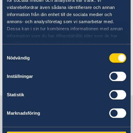
för sociala medier och analysera vår trafik. Vi
vidarebefordrar även sådana identifierare och annan
UD:s reseinformation på
information från din enhet till de sociala medier och
regeringen.se
annons- och analysföretag som vi samarbetar med.
Dessa kan i sin tur kombinera informationen med annan
Ladda ner appen UD Resklar
information som du har tillhandahållit eller som de har
samlat in när du har använt deras tjänster.
Ladda ner UD Resklar på Google Play
Samtyckesval
Ladda ner UD Resklar på iTunes
Nödvändig
Följ UD Resklar på Facebook och X
Inställningar
UD Resklar på Facebook
UD Resklar på X
Statistik
Sverige i Komorerna
Marknadsföring
Sveriges ambassad