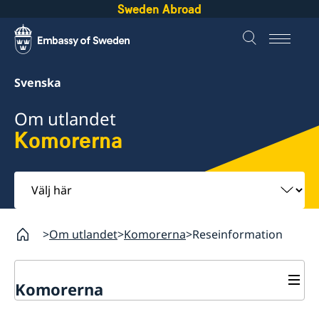
Sweden Abroad
Svenska
Om utlandet
Komorerna
Välj
här
Om utlandet
Komorerna
Reseinformation
Komorerna
Rösta i Komorerna