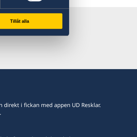
Tillåt alla
n direkt i fickan med appen UD Resklar.
.