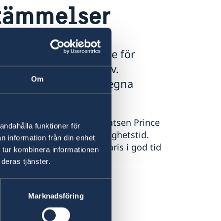
stämmelser
ementet ansvarar inte för
r eventuella visumkrav.
Om
melserna med landets egna
.
 den internationella flygplatsen Prince
andahålla funktioner för
månaders kvarvarande giltighetstid.
n information från din enhet
 Komorernas ambassad i Paris i god tid
 tur kombinera informationen
deras tjänster.
Marknadsföring