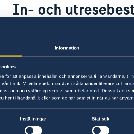
In- och utresebe
Svenska ambassaden och utrikesdepart
andra länders inresebestämmelser elle
Information
Kontrollera de aktuella inresebestäm
myndigheter eller närmaste ambassad
cookies
Visum krävs och kan erhållas vid ankomsten till
e för att anpassa innehållet och annonserna till användarna, tillh
Said Ibrahim (HAH). Passet måste ha minst tre 
vår trafik. Vi vidarebefordrar även sådana identifierare och anna
Kontrollera aktuell information om visering via
nnons- och analysföretag som vi samarbetar med. Dessa kan i sin
innan avresa.
har tillhandahållit eller som de har samlat in när du har använt 
Senast uppdaterad 07 apr. 2026, 09.21
Inställningar
Statistik