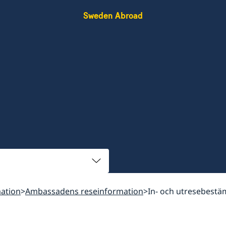
Sweden Abroad
ation
Ambassadens reseinformation
In- och utresebest