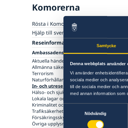
Komorerna
Rösta i Komorerna
Hjälp till svenskar i Komorerna
Rösta i Komorerna
Reseinformation
Samtycke
Akut hjälp
Ambassadens reseinformation
Pass utomlands
Hjälp kring medborgarskap
Aktuella händelser
Denna webbplats använder 
Allmänna säkerhetsläget
Vi använder enhetsidentifierar
Terrorism
Naturförhållanden och katastrofer
sociala medier och analysera 
In- och utresebestämmelser
till de sociala medier och a
Hälso- och sjukvård
med annan information som du 
Lokala lagar och sedvänjor
Kriminalitet och personlig säkerhet
Samtyckesval
Trafiksäkerhet
Nödvändig
Försäkringsskydd
Övriga upplysningar