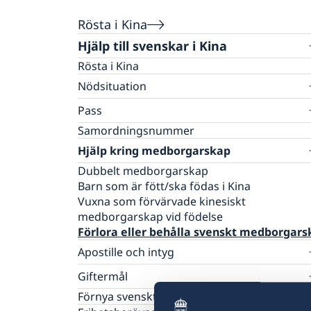
Rösta i Kina
Hjälp till svenskar i Kina
Rösta i Kina
Nödsituation
Larmcentraler
Pass
Ekonomisk hjälp
Förnyelse av pass för vuxna
Samordningsnummer
Allvarligt sjuk eller skadad
Förnyelse av pass för barn
Hjälp kring medborgarskap
Dödsfall
Ansökan om första pass för barn
Råd i en krissituation
Dubbelt medborgarskap
Provisoriskt pass
UD-jouren
Barn som är fött/ska födas i Kina
Nationellt ID-kort
Vuxna som förvärvade kinesiskt
medborgarskap vid födelse
Förlora eller behålla svenskt medborgars
Apostille och intyg
Competent Swedish Authority to issue Aposti
Giftermål
Vigsel på ambassaden i Peking
Förnya svenskt körkort