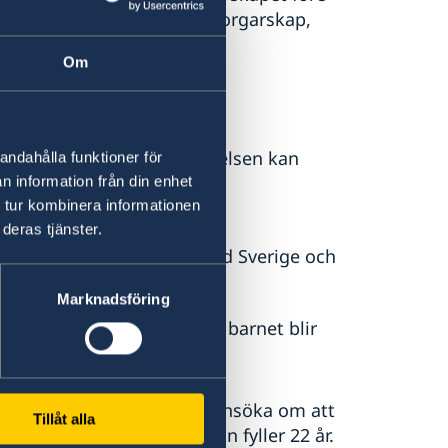
gen och tillät dubbelt medborgarskap,
orgarskap.
Om
venska medborgare vid födelsen kan
andahålla funktioner för
ålder om barnet:
n information från din enhet
 tur kombinera informationen
deras tjänster.
n som visar samhörighet med Sverige och
Marknadsföring
 detta skulle leda till att barnet blir
ka medborgarskap kan man ansöka om att
Tillåt alla
 fyllt 18 år, men innan man fyller 22 år.