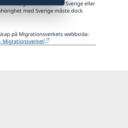
nder någon tid har bott i Sverige eller
mhörighet med Sverige måste dock
rskap på Migrationsverkets webbsida:
 - Migrationsverket