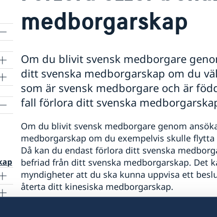
medborgarskap
Om du blivit svensk medborgare genom
ditt svenska medborgarskap om du väljer 
som är svensk medborgare och är född o
fall förlora ditt svenska medborgarska
Om du blivit svensk medborgare genom ansökan 
medborgarskap om du exempelvis skulle flytta til
Då kan du endast förlora ditt svenska medborg
befriad från ditt svenska medborgarskap. Det ka
kap
myndigheter att du ska kunna uppvisa ett beslu
återta ditt kinesiska medborgarskap.
lle
Om du däremot flyttade utomlands och återtag