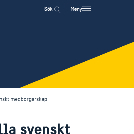
Sök
Meny
venskt medborgarskap
lla svenskt