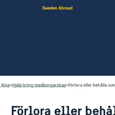
Sweden Abroad
i Kina
Hjälp kring medborgarskap
Förlora eller behålla s
Förlora eller behå