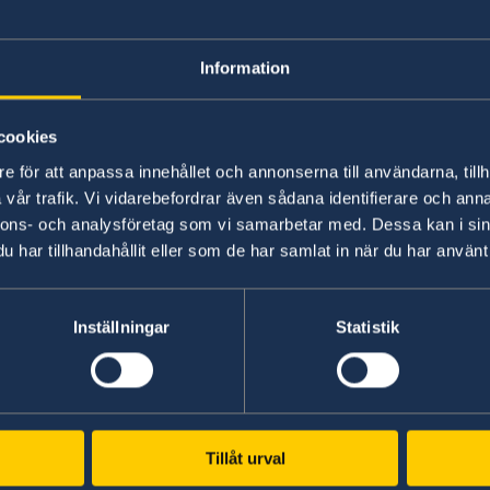
den 1 juli 2001, då Sverige ändrade lagstiftnin
kan det finnas en risk att du förlorat ditt medb
Information
Svensk medborgare född i Kina
cookies
Barn som föds utanför Sverige och som blev s
e för att anpassa innehållet och annonserna till användarna, tillh
förlora sitt svenska medborgarskap vid 22 års 
vår trafik. Vi vidarebefordrar även sådana identifierare och anna
nnons- och analysföretag som vi samarbetar med. Dessa kan i sin
aldrig har bott i Sverige och
har tillhandahållit eller som de har samlat in när du har använt 
inte har varit i Sverige under förhållande
har ett annat medborgarskap
Inställningar
Statistik
Barn förlorar inte sitt svenska medborgarskap om
statslös.
För att undvika att barnet förlorar sitt svens
Tillåt urval
få behålla det. Det måste man göra efter att man