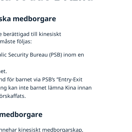
iska medborgare
e berättigad till kinesiskt
måste följas:
blic Security Bureau (PSB) inom en
et.
d för barnet via PSB’s ”Entry-Exit
tning kan inte barnet lämna Kina innan
örskaffats.
k medborgare
 innehar kinesiskt medborgarskap,