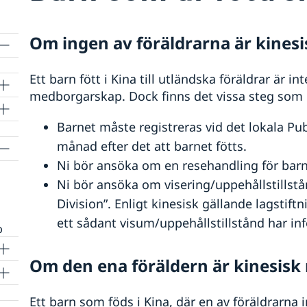
Om ingen av föräldrarna är kines
Ett barn fött i Kina till utländska föräldrar är int
medborgarskap. Dock finns det vissa steg som 
Barnet måste registreras vid det lokala Pu
månad efter det att barnet fötts.
Ni bör ansöka om en resehandling för barn
Ni bör ansöka om visering/uppehållstillstån
Division”. Enligt kinesisk gällande lagstif
ett sådant visum/uppehållstillstånd har inf
p
Om den ena föräldern är kinesis
lle
Ett barn som föds i Kina, där en av föräldrarna