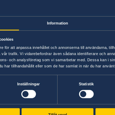
I praktiken erkänner Kina inte denna situatio
som en "nationalitetskonflikt", där det utländ
kinesiska medborgarskapet. Därför har kinesi
Information
befogenhet att utfärda ett resedokument till så
inresa till Kina tills de fyller 18 år. Under denna
medborgarskapen. Därefter måste han eller hon
cookies
medborgarskapet ska behållas. Om det kinesis
e för att anpassa innehållet och annonserna till användarna, tillh
svenska medborgarskapet sägas upp, i enlighet 
vår trafik. Vi vidarebefordrar även sådana identifierare och anna
medborgarskapslagen, där det framgår att dub
nnons- och analysföretag som vi samarbetar med. Dessa kan i sin
Kina.
har tillhandahållit eller som de har samlat in när du har använt 
Observera att vid internationella skilsmässor 
utländskt medborgarskap som är registrerade i
Inställningar
Statistik
hushållsregistreringssystemet (Hukou) som ki
innebär att ambassadens och generalkonsulatet
skydd till svenska barn i denna situation är my
Tillåt urval