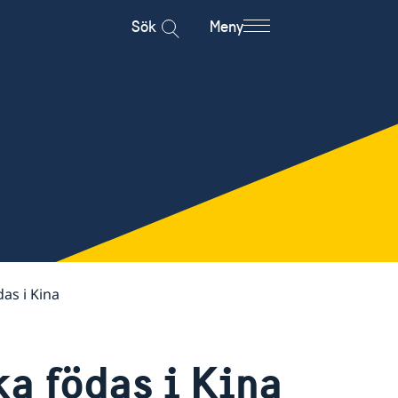
Sök
Meny
as i Kina
ka födas i Kina