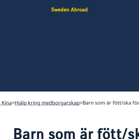
Sweden Abroad
i Kina
Hjälp kring medborgarskap
Barn som är fött/ska föd
Barn som är fött/s