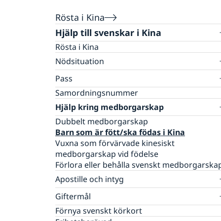
Rösta i Kina
Hjälp till svenskar i Kina
Rösta i Kina
Nödsituation
Larmcentraler
Pass
Ekonomisk hjälp
Förnyelse av pass för vuxna
Samordningsnummer
Allvarligt sjuk eller skadad
Förnyelse av pass för barn
Hjälp kring medborgarskap
Dödsfall
Ansökan om första pass för barn
Råd i en krissituation
Dubbelt medborgarskap
Provisoriskt pass
UD-jouren
Barn som är fött/ska födas i Kina
Nationellt ID-kort
Vuxna som förvärvade kinesiskt
medborgarskap vid födelse
Förlora eller behålla svenskt medborgarska
Apostille och intyg
Competent Swedish Authority to issue Aposti
Giftermål
Vigsel på ambassaden i Peking
Förnya svenskt körkort