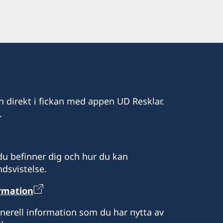
n direkt i fickan med appen UD Resklar.
.
u befinner dig och hur du kan
dsvistelse.
ormation
enerell information som du har nytta av