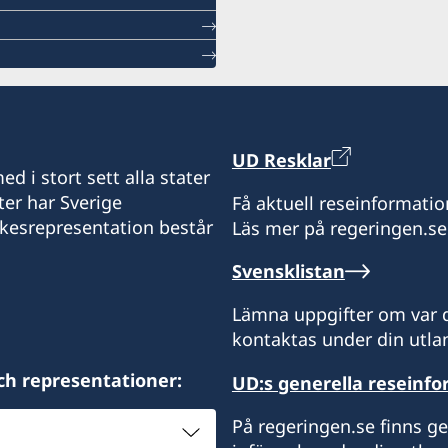
UD Resklar
d i stort sett alla stater
ter har Sverige
Få aktuell reseinformatio
ikesrepresentation består
Läs mer på regeringen.se
Svensklistan
Lämna uppgifter om var d
kontaktas under din utlan
ch representationer:
UD:s generella reseinf
På regeringen.se finns g