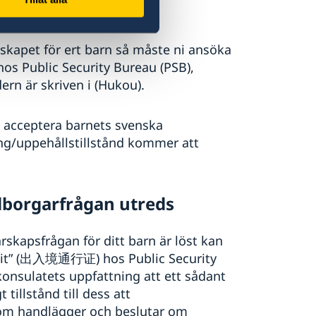
vensk medborgare
skapet för ert barn så måste ni ansöka
os Public Security Bureau (PSB),
dern är skriven i (Hukou).
t acceptera barnets svenska
ng/uppehållstillstånd kommer att
dborgarfrågan utreds
kapsfrågan för ditt barn är löst kan
ermit” (出入境通行证) hos Public Security
onsulatets uppfattning att ett sådant
 tillstånd till dess att
om handlägger och beslutar om