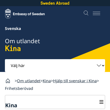
Sweden Abroad
Svenska
Om utlandet
Kina
Välj
här
Om utlandet
Kina
Hjälp till svenskar i Kina
Frihetsberövad
Kina