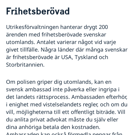
Rösta i Kina
Frihetsberövad
Hjälp till svenskar i Kina
Rösta i Kina
Utrikesförvaltningen hanterar drygt 200
Nödsituation
ärenden med frihetsberövade svenskar
Larmcentraler
Pass
utomlands. Antalet varierar något vid varje
Ekonomisk hjälp
Förnyelse av pass för vuxna
Samordningsnummer
givet tillfälle. Några länder där många svenskar
Allvarligt sjuk eller skadad
Förnyelse av pass för barn
är frihetsberövade är USA, Tyskland och
Hjälp kring medborgarskap
Dödsfall
Ansökan om första pass för barn
Råd i en krissituation
Storbritannien.
Dubbelt medborgarskap
Apostille och intyg
Provisoriskt pass
UD-jouren
Barn som är fött/ska födas i Kina
Nationellt ID-kort
Competent Swedish Authority to issue Apostille
Giftermål
Vuxna som förvärvade kinesiskt medborgarskap vid
Om polisen griper dig utomlands, kan en
födelse
Vigsel på ambassaden i Peking
Förnya svenskt körkort
svensk ambassad inte påverka eller ingripa i
Förlora eller behålla svenskt medborgarskap
Frihetsberövad
det landets rättsprocess. Ambassaden efterhör,
Juridisk rådgivning
i enighet med vistelselandets regler, och om du
Reseinformation
vill, möjligheterna till ett offentligt biträde. Vill
du anlita privat advokat måste du själv eller
Ambassadens reseinformation
dina anhöriga betala den kostnaden.
Aktuella händelser
Inför resan
Ambassaden kan också förmedla pengar från