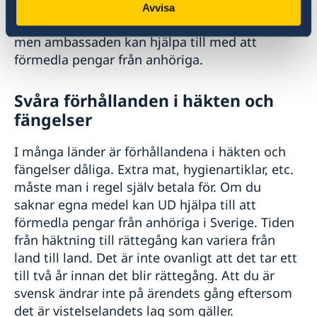
till rättegången. Man får inte låna pengar av
Avvisa
ambassaden för att betala borgen eller böter
men ambassaden kan hjälpa till med att
förmedla pengar från anhöriga.
Svåra förhållanden i häkten och
fängelser
I många länder är förhållandena i häkten och
fängelser dåliga. Extra mat, hygienartiklar, etc.
måste man i regel själv betala för. Om du
saknar egna medel kan UD hjälpa till att
förmedla pengar från anhöriga i Sverige. Tiden
från häktning till rättegång kan variera från
land till land. Det är inte ovanligt att det tar ett
till två år innan det blir rättegång. Att du är
svensk ändrar inte på ärendets gång eftersom
det är vistelselandets lag som gäller.