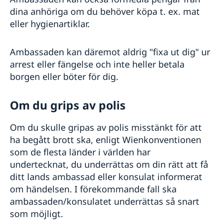
Allmänna säkerhetsläget
Visum till Kina
Om olyckan är framme
dina anhöriga om du behöver köpa t. ex. mat
Terrorism
Kontrollera passet
Kriser och katastrofer
Naturförhållanden och katastrofer
eller hygienartiklar.
Se till att vara försäkrad
In- och utresebestämmelser
Råd i en krissituation
Se över vaccinationer
Hälso- och sjukvård
Evakuering vid kriser och katastrofer
Anmäl dig till svensklistan
Ambassaden kan däremot aldrig "fixa ut dig" ur
Lokala lagar och sedvänjor
Lagen om konsulära katastrofinsatser
arrest eller fängelse och inte heller betala
Kriminalitet och personlig säkerhet
UD och ambassadernas krisberedskap
borgen eller böter för dig.
Trafiksäkerhet
Resa i landet
Försäkringsskydd
Om du grips av polis
Övriga upplysningar
Om du skulle gripas av polis misstänkt för att
ha begått brott ska, enligt Wienkonventionen
som de flesta länder i världen har
undertecknat, du underrättas om din rätt att få
ditt lands ambassad eller konsulat informerat
om händelsen. I förekommande fall ska
ambassaden/konsulatet underrättas så snart
som möjligt.