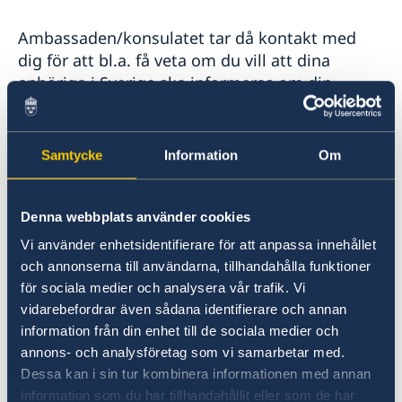
Ambassaden/konsulatet tar då kontakt med
dig för att bl.a. få veta om du vill att dina
anhöriga i Sverige ska informeras om din
situation. Om du inte ger ett sådant tillstånd,
kan UD på grund av sekretess inte informera
dina anhöriga om ditt ärende. Om den
Samtycke
Information
Om
frihetsberövade är omyndig är huvudregeln att
vårdnadshavarna underrättas.
Denna webbplats använder cookies
Om du vill kommer ambassaden att begära
Vi använder enhetsidentifierare för att anpassa innehållet
tillstånd att besöka dig. Ambassaden följer
och annonserna till användarna, tillhandahålla funktioner
också rättsprocessen, och kan hålla dina
för sociala medier och analysera vår trafik. Vi
vidarebefordrar även sådana identifierare och annan
anhöriga informerade fortlöpande.
information från din enhet till de sociala medier och
Ambassaden kan däremot inte intervenera i
annons- och analysföretag som vi samarbetar med.
den juridiska processen eller fungera som
Dessa kan i sin tur kombinera informationen med annan
juridisk rådgivare.
information som du har tillhandahållit eller som de har