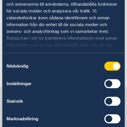
och annonserna till användarna, tillhandahålla funktioner
Att använda mobiltelefon är förbjudet när man
för sociala medier och analysera vår trafik. Vi
kör bil.
vidarebefordrar även sådana identifierare och annan
information från din enhet till de sociala medier och
Internationellt körkort tillsammans med det
annons- och analysföretag som vi samarbetar med.
svenska accepteras för en kortare period (max
Dessa kan i sin tur kombinera informationen med annan
information som du har tillhandahållit eller som de har
90 dagar). För längre vistelse i landet
samlat in när du har använt deras tjänster.
rekommenderas att lokalt körkort anskaffas.
Observera att det är vänstertrafik som gäller.
Samtyckesval
Nödvändig
Senast uppdaterad 03 juli 2026, 14.02
Inställningar
Sverige i Kenya
Statistik
Sveriges ambassad
Marknadsföring