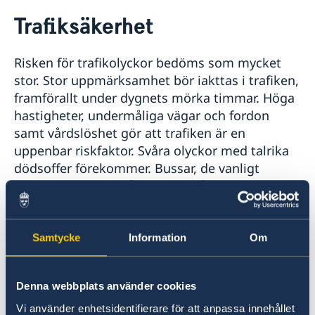
Rösta i Kenya
Trafiksäkerhet
Hjälp till svenskar i Kenya
Rösta i Kenya
Reseinformation
Risken för trafikolyckor bedöms som mycket
Pass utomlands
Ambassadens reseinformation
stor. Stor uppmärksamhet bör iakttas i trafiken,
Förnyelse av pass för vuxna
Legaliseringar
Aktuella händelser
framförallt under dygnets mörka timmar. Höga
Ansökan om pass för barn under 18 år
Avgifter
Allmänna säkerhetsläget
hastigheter, undermåliga vägar och fordon
Provisoriskt pass
Gifta sig i Kenya
Terrorism
samt vårdslöshet gör att trafiken är en
Nationellt svenskt id-kort
Hjälp kring medborgarskap
Naturförhållanden och katastrofer
Samordningsnummer
uppenbar riskfaktor. Svåra olyckor med talrika
In- och utresebestämmelser
Om svenskt medborgarskap
Akut hjälp
dödsoffer förekommer. Bussar, de vanligt
Hälso- och sjukvård
förekommande småbussarna så kallade
SOS-International & Falck Global Assistance
Svenska skolan i Nairobi
Lokala lagar och sedvänjor
”matatus”, samt MC-taxis ”Boda-Bodas” är ofta
Kriminalitet och personlig säkerhet
Trafiksäkerhet
inblandade i olyckor.
Försäkringsskydd
Samtycke
Information
Om
Övriga upplysningar
Bilkörning efter mörkrets inbrott på
Inför resan
landsbygden och i glest trafikerade
Utvecklingssamarbete
Denna webbplats använder cookies
stadsområden bör undvikas.
Vi använder enhetsidentifierare för att anpassa innehållet