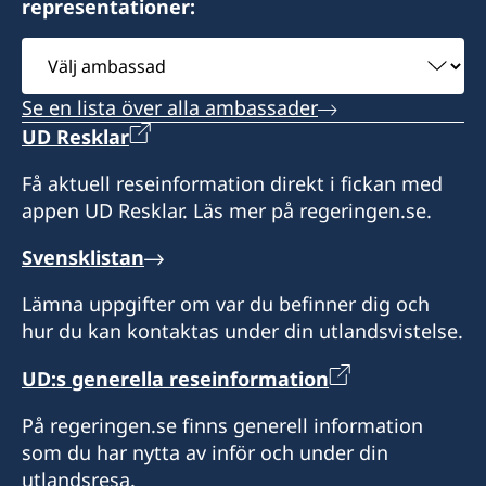
representationer:
Öppettider:
Välj
måndag-fredag kl. 09.00-12.00, 14.00-15.30
ambassad
Honorärkonsul
Se en lista över alla ambassader
UD Resklar
Mr Vikram C. Kanji
Få aktuell reseinformation direkt i fickan med
appen UD Resklar. Läs mer på regeringen.se.
Svensklistan
Lämna uppgifter om var du befinner dig och
hur du kan kontaktas under din utlandsvistelse.
UD:s generella reseinformation
På regeringen.se finns generell information
som du har nytta av inför och under din
utlandsresa.