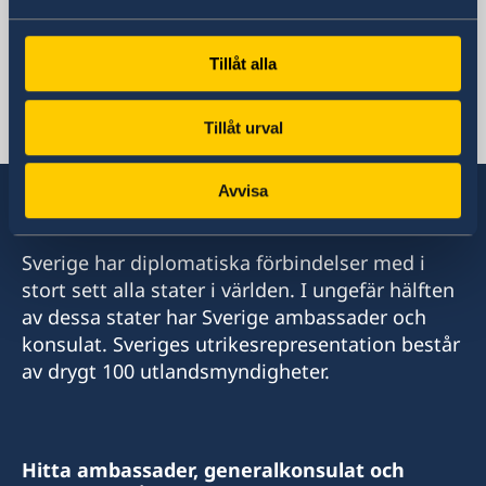
Kenya, Nairobi
Tillåt alla
Svenska konsulat
Tillåt urval
Mombasa
Avvisa
Consulate of Sweden
C/o A.B Patel & Patel Advocates, Notaries
Public & Commissioner For Oaths
Sverige har diplomatiska förbindelser med i
1st Floor Oriental Building
stort sett alla stater i världen. I ungefär hälften
Nkrumah Road
av dessa stater har Sverige ambassader och
Mombasa
konsulat. Sveriges utrikesrepresentation består
Kenya
av drygt 100 utlandsmyndigheter.
swedishconsulate@abpateladvocates.com
+254 41 2226518
+254 41 2226519
Hitta ambassader, generalkonsulat och