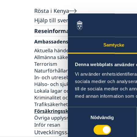
Rösta i Kenya
Hjälp till svenskar i Kenya
Rösta i Kenya
Reseinformation
Pass utomlands
Ambassadens reseinformation
Samtycke
Förnyelse av pass för vuxna
Legaliseringar
Aktuella händelser
Ansökan om pass för barn under 18 år
Avgifter
Allmänna säkerhetsläget
Provisoriskt pass
Gifta sig i Kenya
Terrorism
Denna webbplats använder 
Nationellt svenskt id-kort
Hjälp kring medborgarskap
Naturförhållanden och katastrofer
Samordningsnummer
Vi använder enhetsidentifierar
In- och utresebestämmelser
Om svenskt medborgarskap
Akut hjälp
sociala medier och analysera 
Hälso- och sjukvård
SOS-International & Falck Global Assistance
Svenska skolan i Nairobi
till de sociala medier och a
Lokala lagar och sedvänjor
med annan information som du 
Kriminalitet och personlig säkerhet
Trafiksäkerhet
Samtyckesval
Försäkringsskydd
Övriga upplysningar
Nödvändig
Inför resan
Utvecklingssamarbete