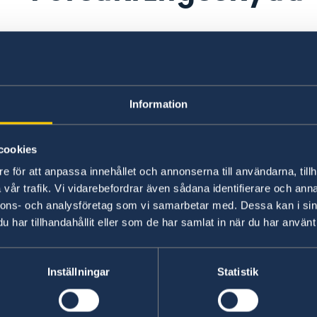
Ambassaden uppmanar samtliga svenskar som b
reseförsäkring.
Normalt gäller inte reseförsäkringen för resor
Information
ifrån. Det kan krävas tilläggsförsäkringar för a
att resa trots UD:s avrådan. Det är därför viktig
cookies
resan.
e för att anpassa innehållet och annonserna till användarna, tillh
vår trafik. Vi vidarebefordrar även sådana identifierare och anna
Senast uppdaterad 03 juli 2026, 14.02
nnons- och analysföretag som vi samarbetar med. Dessa kan i sin
har tillhandahållit eller som de har samlat in när du har använt 
Inställningar
Statistik