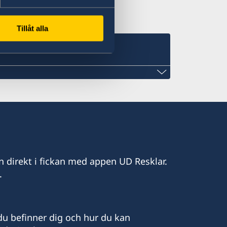
Tillåt alla
ocates, Notaries Public &
g
n direkt i fickan med appen UD Resklar.
.
eladvocates.com
u befinner dig och hur du kan