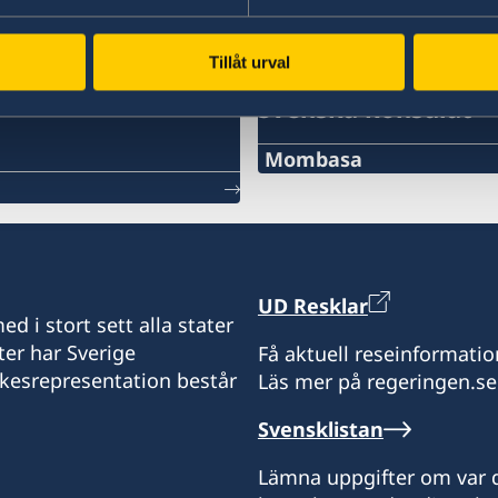
Tillåt urval
Svenska konsulat
Mombasa
Consulate of Sweden
C/o A.B Patel & Patel Adv
Commissioner For Oaths
1st Floor Oriental Buildin
UD Resklar
Nkrumah Road
d i stort sett alla stater
Mombasa
ter har Sverige
Få aktuell reseinformatio
Kenya
ikesrepresentation består
Läs mer på regeringen.se
swedishconsulate@abpat
+254 41 2226518
Svensklistan
+254 41 2226519
Lämna uppgifter om var d