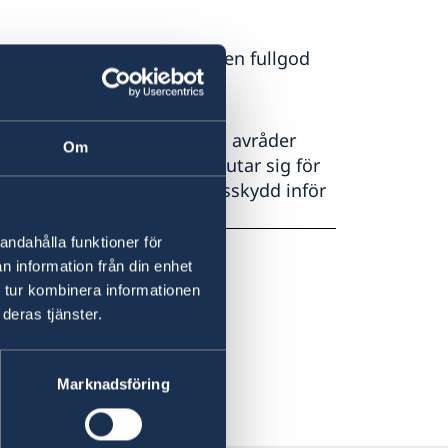
esöker Kenya att teckna en fullgod
 till länder/områden som UD avråder
Om
tt ha ett skydd om man beslutar sig för
t att se över sitt försäkringsskydd inför
andahålla funktioner för
n information från din enhet
 tur kombinera informationen
deras tjänster.
Marknadsföring