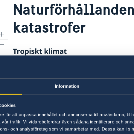
Naturförhållanden
katastrofer
Tropiskt klimat
Kambodja har ett tropiskt klimat som domineras
torrperioden (november- april) med svalare, tor
(maj-oktober) med fuktigt luft från sydväst med
Information
monsunregn.
Under regnperioden kan kraftiga monsunregn oc
cookies
översvämningar och jordskred. Dålig dränering 
e för att anpassa innehållet och annonserna till användarna, tillh
orsakar stora trafikstockningar och förseninga
vår trafik. Vi vidarebefordrar även sådana identifierare och anna
till flygplatsen.
nnons- och analysföretag som vi samarbetar med. Dessa kan i sin