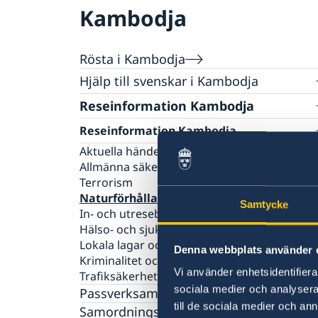
Kambodja
Rösta i Kambodja
Hjälp till svenskar i Kambodja
Rösta i Kambodja
Reseinformation Kambodja
Konsulär service till svenskar utomlands
Reseinformation Kambodja
Om du blir sjuk eller skadar dig utomlands
Larmcentraler
Aktuella händelser
Frihetsberövad i utlandet
Allmänna säkerhetsläget
Terrorism
Bosatt utomlands
Naturförhållanden och katastrofer
Dödsfall utomlands
Samtycke
In- och utresebestämmelser
Efterlevandepension
Hälso- och sjukvård
Advokatlista
Lokala lagar och sedvänjor
Avgifter
Denna webbplats använder 
Kriminalitet och personlig säkerhet
Vi använder enhetsidentifierar
Trafiksäkerhet
sociala medier och analysera 
Passverksamhet i Kambodja
till de sociala medier och a
Samordningsnummer Kambodja