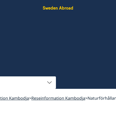
Sweden Abroad
tion Kambodja
Reseinformation Kambodja
Naturförhålla