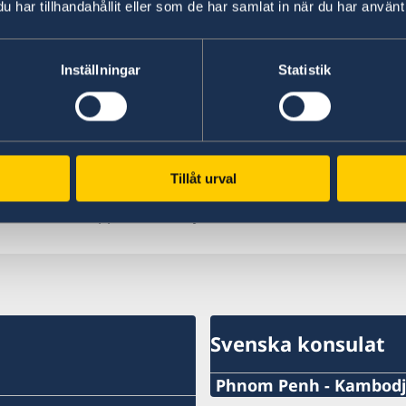
har tillhandahållit eller som de har samlat in när du har använt 
Följ
Mekong River Commission
för information
Inställningar
Statistik
Läs på
Global Disaster Awareness and Coordna
naturförhållanden som t ex översvämningar och
För väderrapporter i Kambodja:
Cambodia | Wor
Tillåt urval
Senast uppdaterad 29 juli 2026, 09.47
Svenska konsulat
Phnom Penh - Kambodja