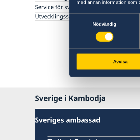
med annan information som du 
Service för svenska företag
Handel med utlandet
Utvecklingssamarbete
Samtyckesval
Nödvändig
Avvisa
Sverige i Kambodja
Sveriges ambassad