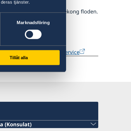
deras tjänster.
 om översvämningar vid Mekong floden.
Marknadsföring
tion System
om aktuella
 tropiska cykloner.
ld Weather Information Service
Tillåt alla
 (Konsulat)