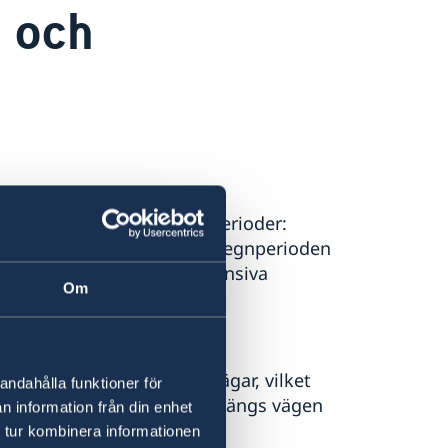
 och
 av två, i huvudsakliga, perioder:
rare luft från nordöst och regnperioden
 hög luftfuktighet och intensiva
Om
h stormar kan leda till
leder till översvämmade vägar, vilket
andahålla funktioner för
r i Phnom Penh – inklusive längs vägen
n information från din enhet
 tur kombinera informationen