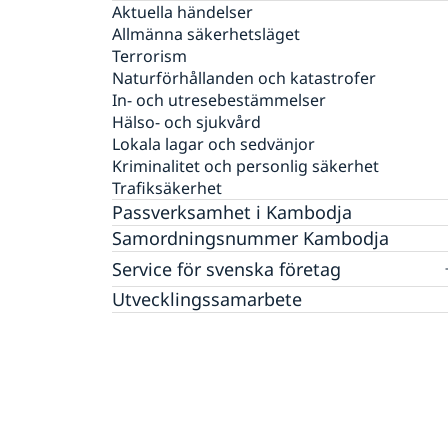
Larmcentraler
Aktuella händelser
Frihetsberövad i utlandet
Allmänna säkerhetsläget
Terrorism
Bosatt utomlands
Naturförhållanden och katastrofer
Dödsfall utomlands
In- och utresebestämmelser
Efterlevandepension
Hälso- och sjukvård
Advokatlista
Lokala lagar och sedvänjor
Avgifter
Kriminalitet och personlig säkerhet
Trafiksäkerhet
Passverksamhet i Kambodja
Samordningsnummer Kambodja
Service för svenska företag
Handel med utlandet
Utvecklingssamarbete