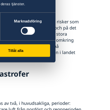
deras tjänster.
terrorism-och-turism/
.
 och medveten om de hot och risker som
Marknadsföring
pmärksam på sin omgivning och på det
, särskilt på platser med stora
, offentliga platser, i och omkring
å allmänna transportmedel, på
Tillåt alla
g informerad om situationen i landet
ngar i säkerhetsfrågor.
astrofer
 av två, i huvudsakliga, perioder:
rare luft från nordöst och regnperioden