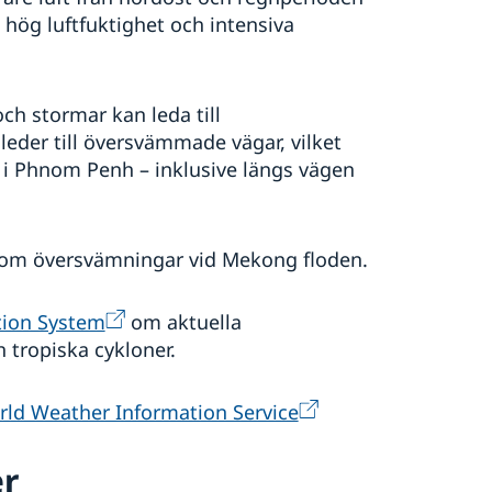
 hög luftfuktighet och intensiva
h stormar kan leda till
leder till översvämmade vägar, vilket
r i Phnom Penh – inklusive längs vägen
 om översvämningar vid Mekong floden.
tion System
om aktuella
 tropiska cykloner.
ld Weather Information Service
er