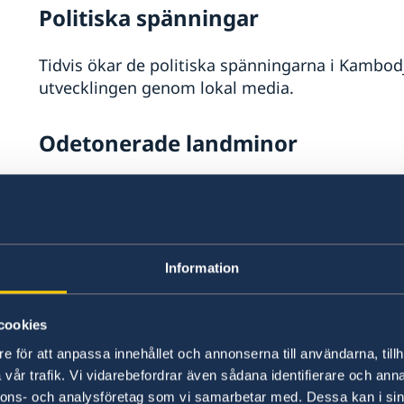
Politiska spänningar
Tidvis ökar de politiska spänningarna i Kambod
utvecklingen genom lokal media.
Odetonerade landminor
Det finns fortfarande odetonerade landminor i
minröjningsarbete har genomförts. Minrisken g
Battambang, Pursat, Banteay Meanchey, Siem 
störst i skogar, på risfält, mindre vägar samt nä
Information
Terrorism
cookies
e för att anpassa innehållet och annonserna till användarna, tillh
Risken för terrorattentat i Kambodja bedöms vara
vår trafik. Vi vidarebefordrar även sådana identifierare och anna
terrordåd som innebär att du som resenär allt
nnons- och analysföretag som vi samarbetar med. Dessa kan i sin