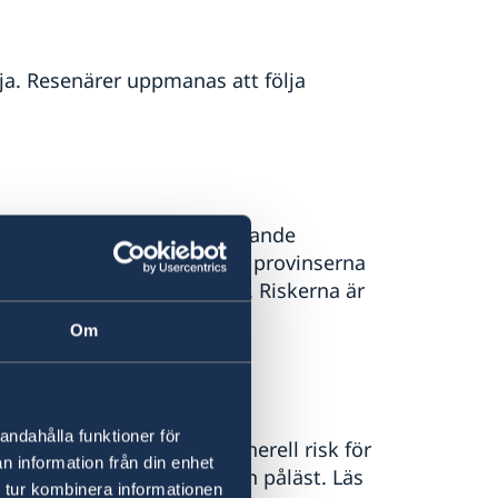
ja. Resenärer uppmanas att följa
 landet, även om ett omfattande
äller främst landsbygden i provinserna
Reap samt Kampong Thom. Riskerna är
ra broar.
Om
andahålla funktioner för
 låg. Globalt finns en generell risk för
n information från din enhet
id bör vara uppmärksam och påläst. Läs
 tur kombinera informationen