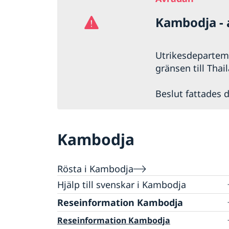
Kambodja -
Utrikesdeparteme
gränsen till Thai
Beslut fattades d
Kambodja
Rösta i Kambodja
Hjälp till svenskar i Kambodja
Rösta i Kambodja
Reseinformation Kambodja
Konsulär service till svenskar utomlands
Reseinformation Kambodja
Om du blir sjuk eller skadar dig utomlands