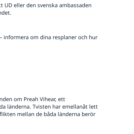
 att UD eller den svenska ambassaden
andet.
– informera om dina resplaner och hur
onden om Preah Vihear, ett
a länderna. Tvisten har emellanåt lett
nflikten mellan de båda länderna berör