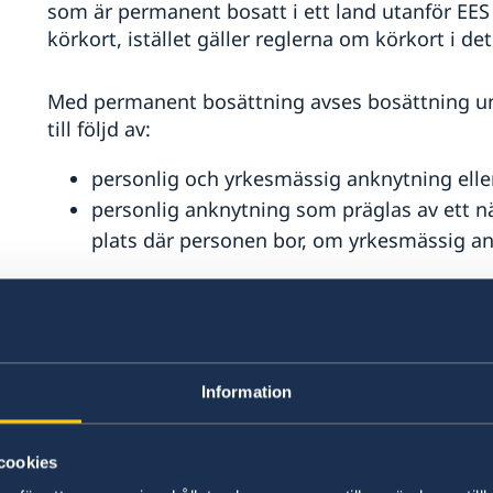
som är permanent bosatt i ett land utanför EES 
körkort, istället gäller reglerna om körkort i de
Med permanent bosättning avses bosättning un
till följd av:
personlig och yrkesmässig anknytning eller
personlig anknytning som präglas av ett 
plats där personen bor, om yrkesmässig a
Om du omväxlande bor i två eller flera stater, 
anknytning skiljer sig från din personliga ankn
den plats till vilken du har personlig anknytning
du regelbundet återvänder dit. Om du genomför
Information
land än det där du har personlig anknytning, b
till det land där du har en personlig anknytnin
där. Det är Transportstyrelsen som prövar var d
cookies
körkortsfrågor.