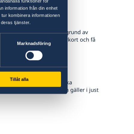
andahålla funktioner för
n information från din enhet
älligt utomlands
 tur kombinera informationen
deras tjänster.
 befinner dig utomlands på grund av
ande förnya ditt svenska körkort och få
Marknadsföring
onsulat.
Sverige
Tillåt alla
ör att få tillbaka den svenska
en för att få veta vad som gäller i just