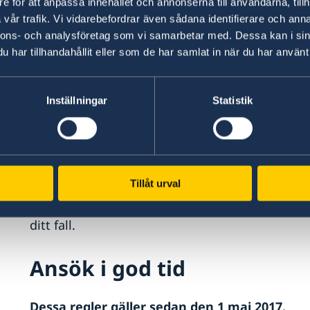
e för att anpassa innehållet och annonserna till användarna, tillh
vår trafik. Vi vidarebefordrar även sådana identifierare och anna
Gäller inte dig som är tillf
nnons- och analysföretag som vi samarbetar med. Dessa kan i sin
har tillhandahållit eller som de har samlat in när du har använt 
Du som är folkbokförd i Sverige men tillfälligt
studier, arbete eller en längre resa, kan fortfar
Inställningar
Statistik
det utlämnat på en svensk ambassad eller ett k
Om du flyttar tillbaka till 
Tillåt urval
I regel behöver du inte göra ett nytt förarprov f
körkortsbehörigheten. Kontakta Transportstyrels
ditt fall.
Ansök i god tid
Dessa regler gäller sedan den 1 maj 2017.