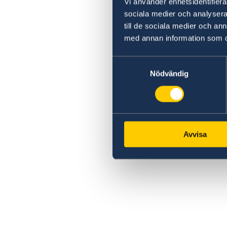
Vi använder enhetsidentifierar
sociala medier och analysera 
till de sociala medier och a
med annan information som du 
Samtyckesval
Nödvändig
Avvisa