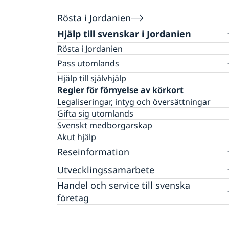
Rösta i Jordanien
Hjälp till svenskar i Jordanien
Rösta i Jordanien
Pass utomlands
Passtider
Hjälp till självhjälp
Anmälan om namn samt beställning av
Regler för förnyelse av körkort
samordningsnummer
Legaliseringar, intyg och översättningar
Provisoriskt pass
Gifta sig utomlands
Ansökan om pass för barn under 18 år
Svenskt medborgarskap
Förnyelse av pass för vuxna
Akut hjälp
Förlust av pass
Reseinformation
Utvecklingssamarbete
Ambassadens reseinformation
Aktuella händelser
Generella råd till svenskar
Det regionala utvecklingssamarbetet med
Handel och service till svenska
Allmänna säkerhetsläget
Mellanöstern och Nordafrika
Inför resan
företag
Terrorism
Humanitärt stöd
Om olyckan är framme
Svensk-jordanska handelsförbindelser
Kriminalitet och personlig säkerhet
Openaid
Anmäla handelshinder