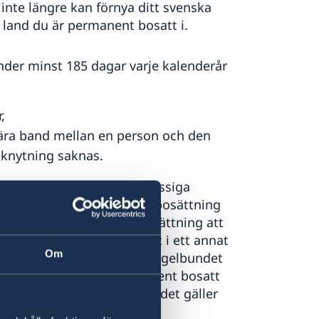
inte längre kan förnya ditt svenska
t land du är permanent bosatt i.
der minst 185 dagar varje kalenderår
,
nära band mellan en person och den
nknytning saknas.
på grund av att din yrkesmässiga
ytning, är din permanenta bosättning
. Detta gäller under förutsättning att
 en tidsbegränsad uppgift i ett annat
Om
ehöver du inte återvända regelbundet
g för att anses vara permanent bosatt
u är permanent bosatt när det gäller