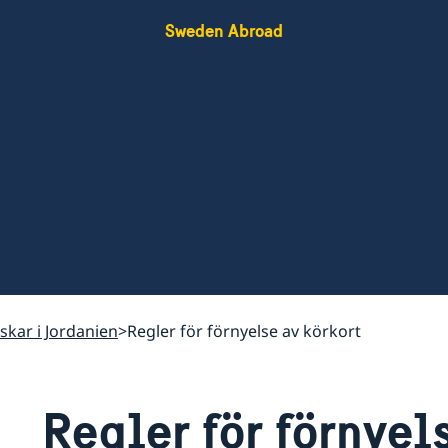
Sweden Abroad
nskar i Jordanien
Regler för förnyelse av körkort
Regler för förnyel