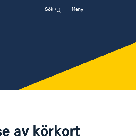
Sök
Meny
se av körkort