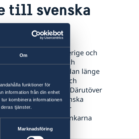
 till svenska
förbindelser mellan Sverige och
Om
 både investeringar och
enska företag finns sedan länge
BB, Scania, TetraPak och
andahålla funktioner för
uhus i Jordanien 2014. Därutöver
n information från din enhet
enterade på den jordanska
 tur kombinera informationen
land Volvo. Hitta mer
deras tjänster.
lsförbindelser via länkarna
Marknadsföring