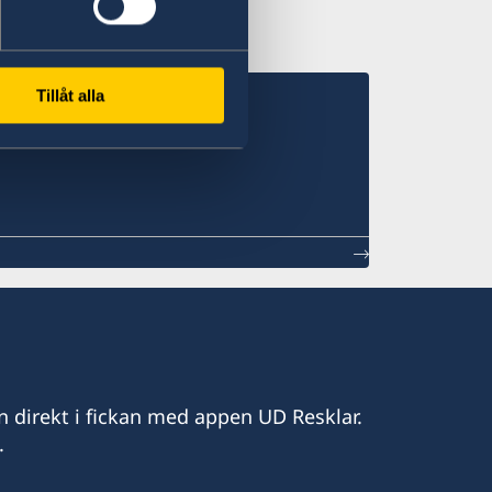
Tillåt alla
n direkt i fickan med appen UD Resklar.
.