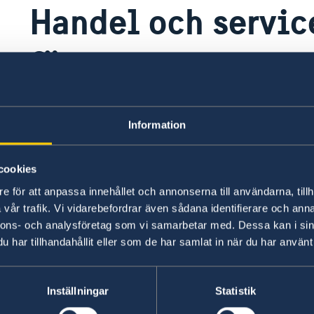
Handel och service
företag
Det finns ett flertal befintliga handels
Information
Jordanien. Svenska företag bidrar med
jobbskapande i Jordanien. Ett antal sv
cookies
representerade i landet, bland annat A
e för att anpassa innehållet och annonserna till användarna, tillh
Ericsson. IKEA öppnade sitt första var
vår trafik. Vi vidarebefordrar även sådana identifierare och anna
finns ca 30–40 svenska företag repres
nnons- och analysföretag som vi samarbetar med. Dessa kan i sin
marknaden genom lokala agenter, därib
har tillhandahållit eller som de har samlat in när du har använt 
information om Svensk-Jordanska hande
nedan.
Inställningar
Statistik