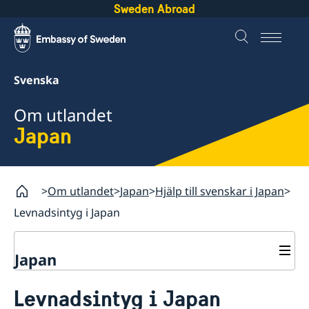
Sweden Abroad
Svenska
Om utlandet
Japan
Om utlandet
Japan
Hjälp till svenskar i Japan
Levnadsintyg i Japan
Japan
Rösta i Japan
Levnadsintyg i Japan
Hjälp till svenskar i Japan