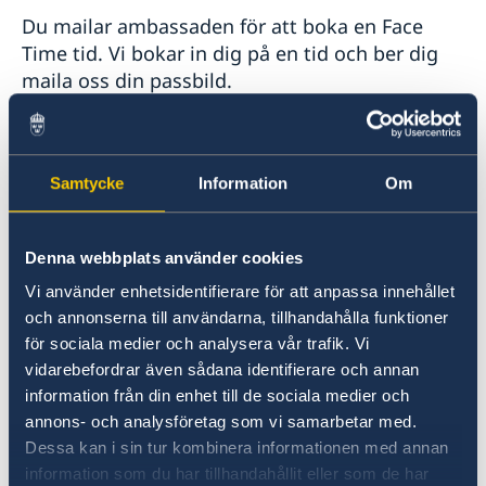
Kriminalitet och personlig säkerhet
Du mailar ambassaden för att boka en Face
Trafiksäkerhet
Time tid. Vi bokar in dig på en tid och ber dig
Resa i landet
maila oss din passbild.
Ambassaden ringer upp det angivna
iphonenumret. Du får visa ditt pass och ditt
Samtycke
Information
Om
levnadsintyg.
Sedan skickar du in intyget till ambassaden
Denna webbplats använder cookies
med post, tillsammans med detta skickar du
Vi använder enhetsidentifierare för att anpassa innehållet
med ett kuvert där du skrivit din adress samt
och annonserna till användarna, tillhandahålla funktioner
frankerat.
för sociala medier och analysera vår trafik. Vi
vidarebefordrar även sådana identifierare och annan
information från din enhet till de sociala medier och
Embassy of Sweden, Ark MORI Building 16F, P.O
annons- och analysföretag som vi samarbetar med.
Box 599, 1-12-32 Akasaka, Minato-Ku, Tokyo
Dessa kan i sin tur kombinera informationen med annan
107-6016
information som du har tillhandahållit eller som de har