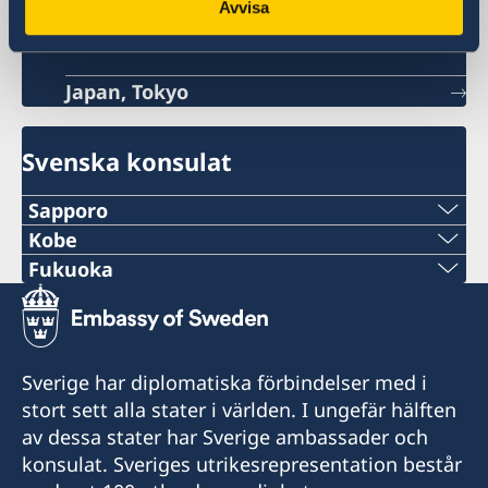
Avvisa
Sveriges ambassad
Japan, Tokyo
Svenska konsulat
Sapporo
Telefon
Kobe
Telefon:
Fukuoka
+81 11-738-2319
Telefon:
+81 78 351 7695
Fax
+81 92 942 0511
Fax:
Sverige har diplomatiska förbindelser med i
+81 11-738-2312
Fax:
stort sett alla stater i världen. I ungefär hälften
+81 78 351 0880
Telefontider:
av dessa stater har Sverige ambassader och
+81 92 942 3761
Vardagar (förutom japanska helgdagar) 10.00-
Consulate of Sweden
konsulat. Sveriges utrikesrepresentation består
12.00
c/o Kinki Industrial Co., Ltd.