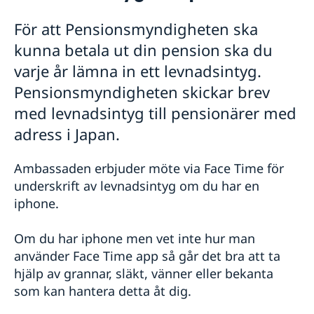
Rösta i Japan
För att Pensionsmyndigheten ska
Pass i Japan
kunna betala ut din pension ska du
Förnyelse av pass för barn under 18 år
Gifta sig i Japan
Ansökan om pass för barn under 18 år
varje år lämna in ett levnadsintyg.
Vigsel inför japansk myndighet
Hjälp kring medborgarskap i Japan
Förnyelse av pass för vuxna
Pensionsmyndigheten skickar brev
Vigsel på ambassaden
Levnadsintyg i Japan
Provisoriskt pass
Legaliseringar i Japan
med levnadsintyg till pensionärer med
Nationellt id-kort
Körkort i Japan
Registrera barn och ansöka om
adress i Japan.
Avgifter i Japan
samordningsnummer
Anmäl din utlandsvistelse i Japan
Ambassaden erbjuder möte via Face Time för
Reseinformation
underskrift av levnadsintyg om du har en
Ambassadens reseinformation
iphone.
Aktuella händelser
Allmänna säkerhetsläget
Om du har iphone men vet inte hur man
Terrorism
använder Face Time app så går det bra att ta
Naturförhållanden och katastrofer
hjälp av grannar, släkt, vänner eller bekanta
In- och utresebestämmelser
som kan hantera detta åt dig.
Hälso- och sjukvård
Lokala lagar och sedvänjor