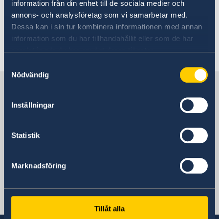
information från din enhet till de sociala medier och
Aktuell turistinformation finns på
annons- och analysföretag som vi samarbetar med.
Jamaicas officiella hemsida
.
Dessa kan i sin tur kombinera informationen med annan
information som du har tillhandahållit eller som de har
Senast uppdaterad 09 juli 2026, 10.53
samlat in när du har använt deras tjänster.
Samtyckesval
Nödvändig
Sverige i Jamaica
Inställningar
Sveriges ambassad
Statistik
Jamaica, Stockholm
Marknadsföring
Svenska konsulat
Jamaica - Kingston
Tillåt alla