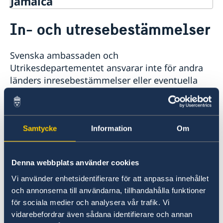
Jamaica
Rösta i Jamaica
In- och utresebestämmelser
Hjälp till svenskar i Jamaica
Rösta i Jamaica
Reseinformation
Svenska ambassaden och
Pass utomlands
Ambassadens reseinformation
Utrikesdepartementet ansvarar inte för andra
Förlust av pass
Gifta sig utomlands
Aktuella händelser
länders inresebestämmelser eller eventuella
Allmänna säkerhetsläget
visumkrav. Kontrollera de aktuella
Naturförhållanden och katastrofer
inresebestämmelserna med landets egna
Terrorism
myndigheter eller närmaste ambassad. Tänk på
Trafiksäkerhet
att in- och utreseregler kan ändras med kort
Samtycke
Information
Om
Kriminalitet och personlig säkerhet
varsel.
Lokala lagar och sedvänjor
Hälso- och sjukvård
Denna webbplats använder cookies
In- och utresebestämmelser
För besked om eventuella krav på
Vi använder enhetsidentifierare för att anpassa innehållet
inresevisering hänvisas till
och annonserna till användarna, tillhandahålla funktioner
Jamaicas ambassad i London
eller
för sociala medier och analysera vår trafik. Vi
Jamaicas honorärkonsul i Stockholm
.
vidarebefordrar även sådana identifierare och annan